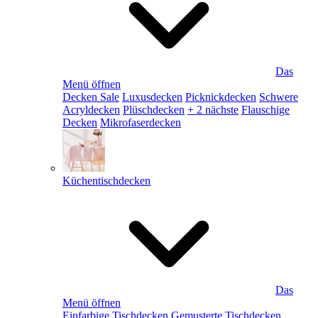
Das
Menü öffnen
Decken Sale
Luxusdecken
Picknickdecken
Schwere
Acryldecken
Plüschdecken
+ 2 nächste
Flauschige
Decken
Mikrofaserdecken
Küchentischdecken
Das
Menü öffnen
Einfarbige Tischdecken
Gemusterte Tischdecken