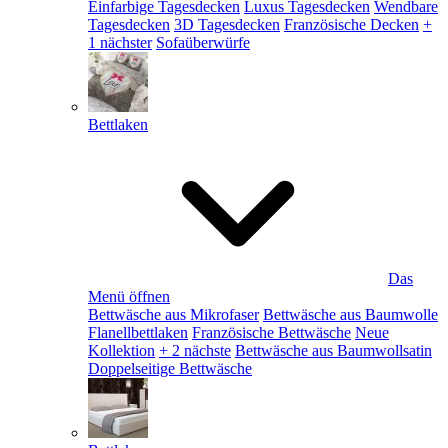
Einfarbige Tagesdecken
Luxus Tagesdecken
Wendbare
Tagesdecken
3D Tagesdecken
Französische Decken
+
1 nächster
Sofaüberwürfe
Bettlaken
Das
Menü öffnen
Bettwäsche aus Mikrofaser
Bettwäsche aus Baumwolle
Flanellbettlaken
Französische Bettwäsche
Neue
Kollektion
+ 2 nächste
Bettwäsche aus Baumwollsatin
Doppelseitige Bettwäsche