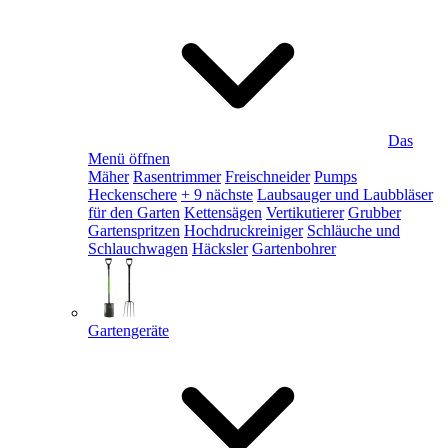
Das
Menü öffnen
Mäher
Rasentrimmer
Freischneider
Pumps
Heckenschere
+ 9 nächste
Laubsauger und Laubbläser
für den Garten
Kettensägen
Vertikutierer
Grubber
Gartenspritzen
Hochdruckreiniger
Schläuche und
Schlauchwagen
Häcksler
Gartenbohrer
Gartengeräte