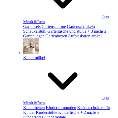
Das
Menü öffnen
Gartensets
Gartenschirme
Gartenschaukeln
Schaukelstuhl
Gartentische und stühle
+ 3 nächste
Gartenliegen
Gartenboxen
Aufblasbaren artikel
Kindermöbel
Das
Menü öffnen
Kinderbetten
Kinderkommoden
Kleiderschränke für
Kinder
Kinderstühle
Kindertische
+ 2 nächste
Kindersofas
Kinderregale