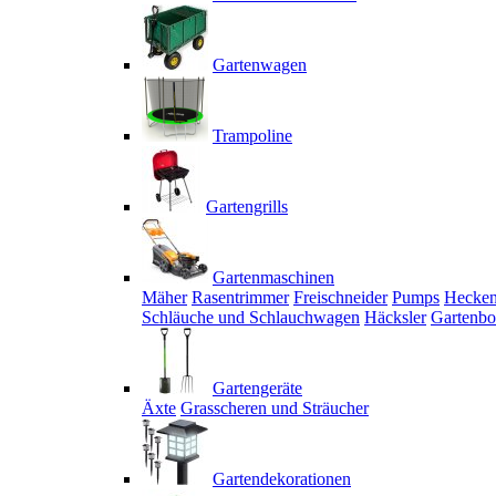
Gartenwagen
Trampoline
Gartengrills
Gartenmaschinen
Mäher
Rasentrimmer
Freischneider
Pumps
Hecken
Schläuche und Schlauchwagen
Häcksler
Gartenbo
Gartengeräte
Äxte
Grasscheren und Sträucher
Gartendekorationen