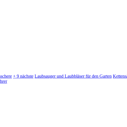
schere
+ 9 nächste
Laubsauger und Laubbläser für den Garten
Kettens
hrer