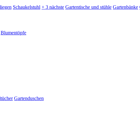
liegen
Schaukelstuhl
+ 3 nächste
Gartentische und stühle
Gartenbänke
Blumentöpfe
dtücher
Gartenduschen