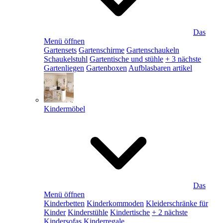
Das
Menü öffnen
Gartensets
Gartenschirme
Gartenschaukeln
Schaukelstuhl
Gartentische und stühle
+ 3 nächste
Gartenliegen
Gartenboxen
Aufblasbaren artikel
Kindermöbel
Das
Menü öffnen
Kinderbetten
Kinderkommoden
Kleiderschränke für
Kinder
Kinderstühle
Kindertische
+ 2 nächste
Kindersofas
Kinderregale