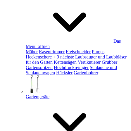
Das
Menü öffnen
Mäher
Rasentrimmer
Freischneider
Pumps
Heckenschere
+ 9 nächste
Laubsauger und Laubbläser
für den Garten
Kettensägen
Vertikutierer
Grubber
Gartenspritzen
Hochdruckreiniger
Schläuche und
Schlauchwagen
Häcksler
Gartenbohrer
Gartengeräte