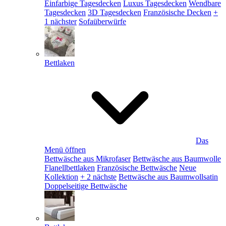
Einfarbige Tagesdecken
Luxus Tagesdecken
Wendbare
Tagesdecken
3D Tagesdecken
Französische Decken
+
1 nächster
Sofaüberwürfe
Bettlaken
Das
Menü öffnen
Bettwäsche aus Mikrofaser
Bettwäsche aus Baumwolle
Flanellbettlaken
Französische Bettwäsche
Neue
Kollektion
+ 2 nächste
Bettwäsche aus Baumwollsatin
Doppelseitige Bettwäsche