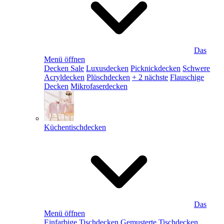
Das
Menü öffnen
Decken Sale
Luxusdecken
Picknickdecken
Schwere
Acryldecken
Plüschdecken
+ 2 nächste
Flauschige
Decken
Mikrofaserdecken
Küchentischdecken
Das
Menü öffnen
Einfarbige Tischdecken
Gemusterte Tischdecken