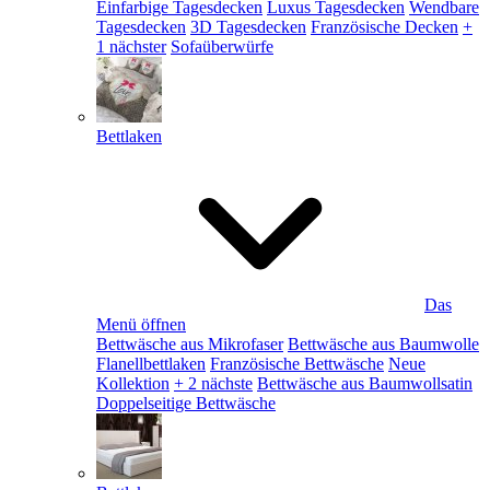
Einfarbige Tagesdecken
Luxus Tagesdecken
Wendbare
Tagesdecken
3D Tagesdecken
Französische Decken
+
1 nächster
Sofaüberwürfe
Bettlaken
Das
Menü öffnen
Bettwäsche aus Mikrofaser
Bettwäsche aus Baumwolle
Flanellbettlaken
Französische Bettwäsche
Neue
Kollektion
+ 2 nächste
Bettwäsche aus Baumwollsatin
Doppelseitige Bettwäsche