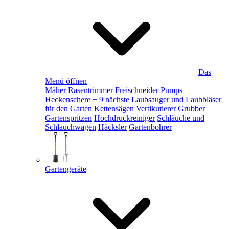
Das
Menü öffnen
Mäher
Rasentrimmer
Freischneider
Pumps
Heckenschere
+ 9 nächste
Laubsauger und Laubbläser
für den Garten
Kettensägen
Vertikutierer
Grubber
Gartenspritzen
Hochdruckreiniger
Schläuche und
Schlauchwagen
Häcksler
Gartenbohrer
Gartengeräte