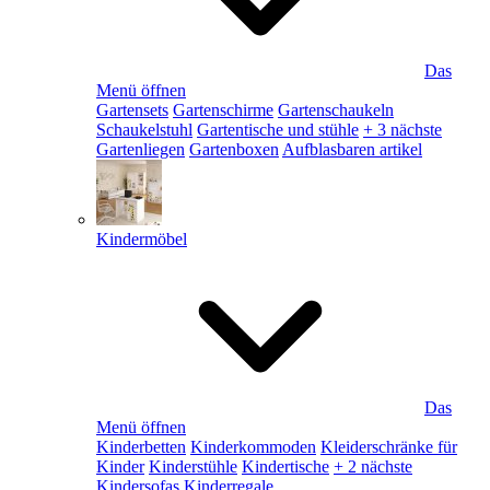
Das
Menü öffnen
Gartensets
Gartenschirme
Gartenschaukeln
Schaukelstuhl
Gartentische und stühle
+ 3 nächste
Gartenliegen
Gartenboxen
Aufblasbaren artikel
Kindermöbel
Das
Menü öffnen
Kinderbetten
Kinderkommoden
Kleiderschränke für
Kinder
Kinderstühle
Kindertische
+ 2 nächste
Kindersofas
Kinderregale