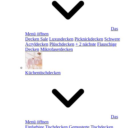
Das
Menü öffnen
Decken Sale
Luxusdecken
Picknickdecken
Schwere
Acryldecken
Plüschdecken
+ 2 nächste
Flauschige
Decken
Mikrofaserdecken
Küchentischdecken
Das
Menü öffnen
Einfarbige Tischdecken
Gemusterte Tischdecken