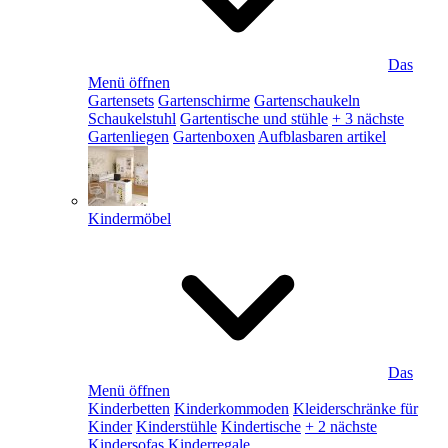
Das
Menü öffnen
Gartensets
Gartenschirme
Gartenschaukeln
Schaukelstuhl
Gartentische und stühle
+ 3 nächste
Gartenliegen
Gartenboxen
Aufblasbaren artikel
Kindermöbel
Das
Menü öffnen
Kinderbetten
Kinderkommoden
Kleiderschränke für
Kinder
Kinderstühle
Kindertische
+ 2 nächste
Kindersofas
Kinderregale