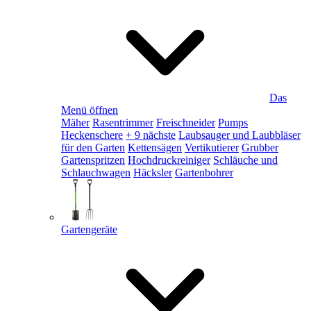
Das
Menü öffnen
Mäher
Rasentrimmer
Freischneider
Pumps
Heckenschere
+ 9 nächste
Laubsauger und Laubbläser
für den Garten
Kettensägen
Vertikutierer
Grubber
Gartenspritzen
Hochdruckreiniger
Schläuche und
Schlauchwagen
Häcksler
Gartenbohrer
Gartengeräte