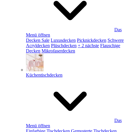
Das
Menü öffnen
Decken Sale
Luxusdecken
Picknickdecken
Schwere
Acryldecken
Plüschdecken
+ 2 nächste
Flauschige
Decken
Mikrofaserdecken
Küchentischdecken
Das
Menü öffnen
Einfarbige Tischdecken
Gemusterte Tischdecken