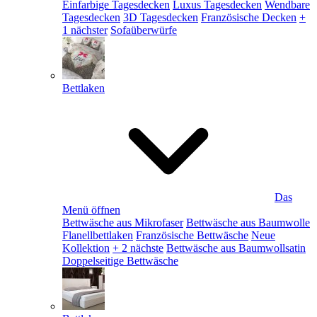
Einfarbige Tagesdecken
Luxus Tagesdecken
Wendbare
Tagesdecken
3D Tagesdecken
Französische Decken
+
1 nächster
Sofaüberwürfe
Bettlaken
Das
Menü öffnen
Bettwäsche aus Mikrofaser
Bettwäsche aus Baumwolle
Flanellbettlaken
Französische Bettwäsche
Neue
Kollektion
+ 2 nächste
Bettwäsche aus Baumwollsatin
Doppelseitige Bettwäsche