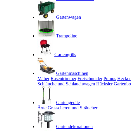
Gartenwagen
Trampoline
Gartengrills
Gartenmaschinen
Mäher
Rasentrimmer
Freischneider
Pumps
Hecken
Schläuche und Schlauchwagen
Häcksler
Gartenbo
Gartengeräte
Äxte
Grasscheren und Sträucher
Gartendekorationen