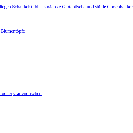
liegen
Schaukelstuhl
+ 3 nächste
Gartentische und stühle
Gartenbänke
Blumentöpfe
dtücher
Gartenduschen