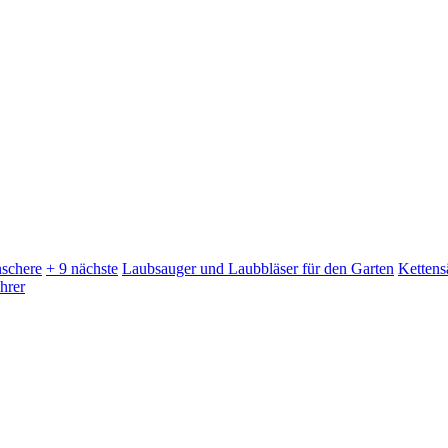
schere
+ 9 nächste
Laubsauger und Laubbläser für den Garten
Kettens
hrer