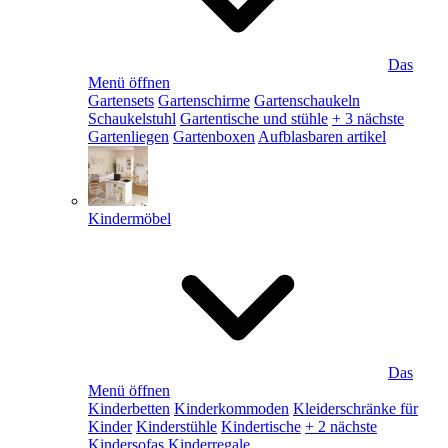
Das
Menü öffnen
Gartensets
Gartenschirme
Gartenschaukeln
Schaukelstuhl
Gartentische und stühle
+ 3 nächste
Gartenliegen
Gartenboxen
Aufblasbaren artikel
Kindermöbel
Das
Menü öffnen
Kinderbetten
Kinderkommoden
Kleiderschränke für
Kinder
Kinderstühle
Kindertische
+ 2 nächste
Kindersofas
Kinderregale