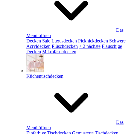
Das
Menü öffnen
Decken Sale
Luxusdecken
Picknickdecken
Schwere
Acryldecken
Plüschdecken
+ 2 nächste
Flauschige
Decken
Mikrofaserdecken
Küchentischdecken
Das
Menü öffnen
Einfarbige Tischdecken
Gemusterte Tischdecken