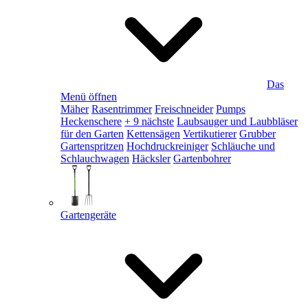
Das
Menü öffnen
Mäher
Rasentrimmer
Freischneider
Pumps
Heckenschere
+ 9 nächste
Laubsauger und Laubbläser
für den Garten
Kettensägen
Vertikutierer
Grubber
Gartenspritzen
Hochdruckreiniger
Schläuche und
Schlauchwagen
Häcksler
Gartenbohrer
Gartengeräte