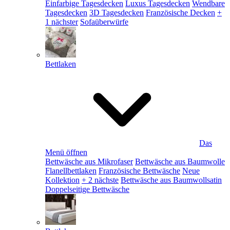
Einfarbige Tagesdecken
Luxus Tagesdecken
Wendbare
Tagesdecken
3D Tagesdecken
Französische Decken
+
1 nächster
Sofaüberwürfe
Bettlaken
Das
Menü öffnen
Bettwäsche aus Mikrofaser
Bettwäsche aus Baumwolle
Flanellbettlaken
Französische Bettwäsche
Neue
Kollektion
+ 2 nächste
Bettwäsche aus Baumwollsatin
Doppelseitige Bettwäsche