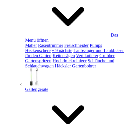
Das
Menü öffnen
Mäher
Rasentrimmer
Freischneider
Pumps
Heckenschere
+ 9 nächste
Laubsauger und Laubbläser
für den Garten
Kettensägen
Vertikutierer
Grubber
Gartenspritzen
Hochdruckreiniger
Schläuche und
Schlauchwagen
Häcksler
Gartenbohrer
Gartengeräte