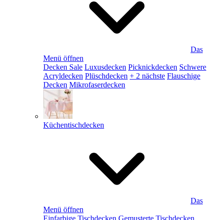
Das
Menü öffnen
Decken Sale
Luxusdecken
Picknickdecken
Schwere
Acryldecken
Plüschdecken
+ 2 nächste
Flauschige
Decken
Mikrofaserdecken
Küchentischdecken
Das
Menü öffnen
Einfarbige Tischdecken
Gemusterte Tischdecken