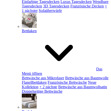
Einfarbige Tagesdecken
Luxus Tagesdecken
Wendbare
Tagesdecken
3D Tagesdecken
Französische Decken
+
1 nächster
Sofaüberwürfe
Bettlaken
Das
Menü öffnen
Bettwäsche aus Mikrofaser
Bettwäsche aus Baumwolle
Flanellbettlaken
Französische Bettwäsche
Neue
Kollektion
+ 2 nächste
Bettwäsche aus Baumwollsatin
Doppelseitige Bettwäsche