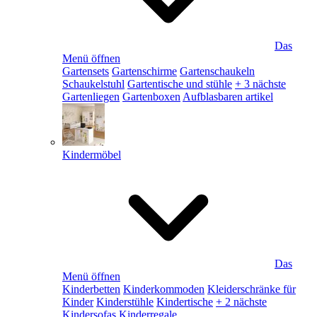
Das
Menü öffnen
Gartensets
Gartenschirme
Gartenschaukeln
Schaukelstuhl
Gartentische und stühle
+ 3 nächste
Gartenliegen
Gartenboxen
Aufblasbaren artikel
Kindermöbel
Das
Menü öffnen
Kinderbetten
Kinderkommoden
Kleiderschränke für
Kinder
Kinderstühle
Kindertische
+ 2 nächste
Kindersofas
Kinderregale