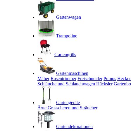
Gartenwagen
Trampoline
Gartengrills
Gartenmaschinen
Mäher
Rasentrimmer
Freischneider
Pumps
Hecken
Schläuche und Schlauchwagen
Häcksler
Gartenbo
Gartengeräte
Äxte
Grasscheren und Sträucher
Gartendekorationen