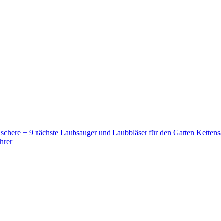
schere
+ 9 nächste
Laubsauger und Laubbläser für den Garten
Kettens
hrer