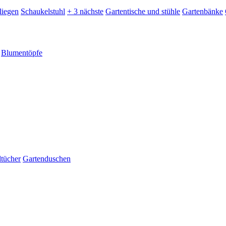
liegen
Schaukelstuhl
+ 3 nächste
Gartentische und stühle
Gartenbänke
Blumentöpfe
dtücher
Gartenduschen