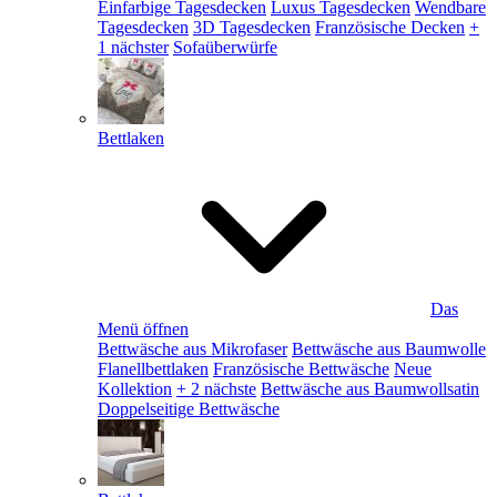
Einfarbige Tagesdecken
Luxus Tagesdecken
Wendbare
Tagesdecken
3D Tagesdecken
Französische Decken
+
1 nächster
Sofaüberwürfe
Bettlaken
Das
Menü öffnen
Bettwäsche aus Mikrofaser
Bettwäsche aus Baumwolle
Flanellbettlaken
Französische Bettwäsche
Neue
Kollektion
+ 2 nächste
Bettwäsche aus Baumwollsatin
Doppelseitige Bettwäsche