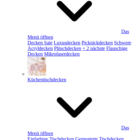
Das
Menü öffnen
Decken Sale
Luxusdecken
Picknickdecken
Schwere
Acryldecken
Plüschdecken
+ 2 nächste
Flauschige
Decken
Mikrofaserdecken
Küchentischdecken
Das
Menü öffnen
Einfarbige Tischdecken
Gemusterte Tischdecken