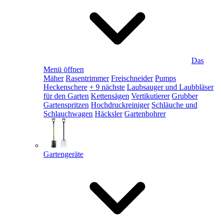
Das
Menü öffnen
Mäher
Rasentrimmer
Freischneider
Pumps
Heckenschere
+ 9 nächste
Laubsauger und Laubbläser
für den Garten
Kettensägen
Vertikutierer
Grubber
Gartenspritzen
Hochdruckreiniger
Schläuche und
Schlauchwagen
Häcksler
Gartenbohrer
Gartengeräte