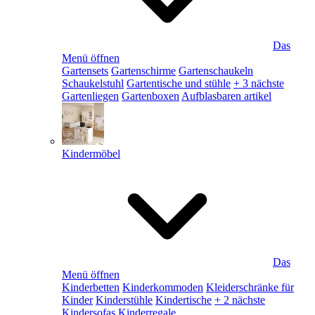
Das
Menü öffnen
Gartensets
Gartenschirme
Gartenschaukeln
Schaukelstuhl
Gartentische und stühle
+ 3 nächste
Gartenliegen
Gartenboxen
Aufblasbaren artikel
Kindermöbel
Das
Menü öffnen
Kinderbetten
Kinderkommoden
Kleiderschränke für
Kinder
Kinderstühle
Kindertische
+ 2 nächste
Kindersofas
Kinderregale