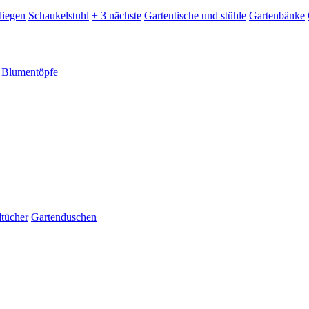
liegen
Schaukelstuhl
+ 3 nächste
Gartentische und stühle
Gartenbänke
Blumentöpfe
dtücher
Gartenduschen