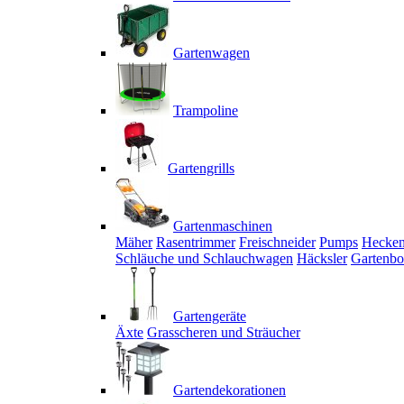
Gartenwagen
Trampoline
Gartengrills
Gartenmaschinen
Mäher
Rasentrimmer
Freischneider
Pumps
Hecken
Schläuche und Schlauchwagen
Häcksler
Gartenbo
Gartengeräte
Äxte
Grasscheren und Sträucher
Gartendekorationen