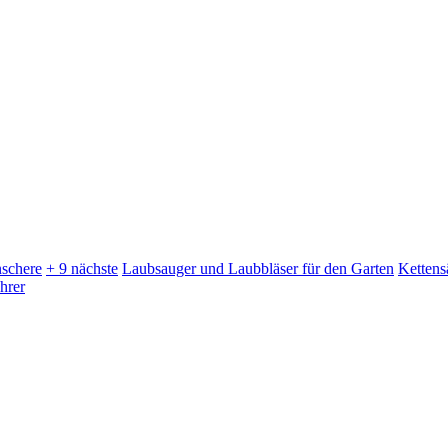
schere
+ 9 nächste
Laubsauger und Laubbläser für den Garten
Kettens
hrer