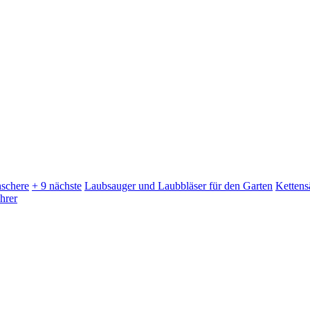
schere
+ 9 nächste
Laubsauger und Laubbläser für den Garten
Kettens
hrer