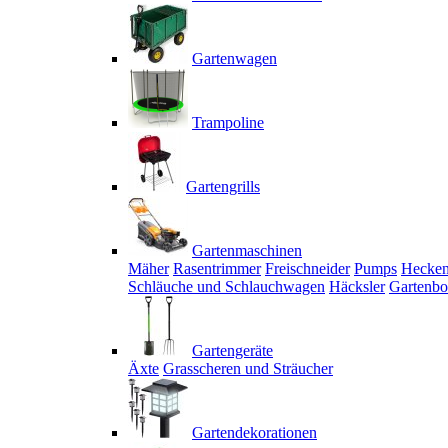
Gartenwagen
Trampoline
Gartengrills
Gartenmaschinen
Mäher
Rasentrimmer
Freischneider
Pumps
Hecken
Schläuche und Schlauchwagen
Häcksler
Gartenbo
Gartengeräte
Äxte
Grasscheren und Sträucher
Gartendekorationen