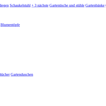
liegen
Schaukelstuhl
+ 3 nächste
Gartentische und stühle
Gartenbänke
Blumentöpfe
dtücher
Gartenduschen