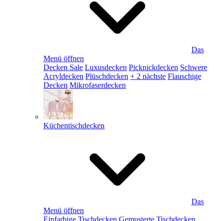
Das
Menü öffnen
Decken Sale
Luxusdecken
Picknickdecken
Schwere
Acryldecken
Plüschdecken
+ 2 nächste
Flauschige
Decken
Mikrofaserdecken
Küchentischdecken
Das
Menü öffnen
Einfarbige Tischdecken
Gemusterte Tischdecken