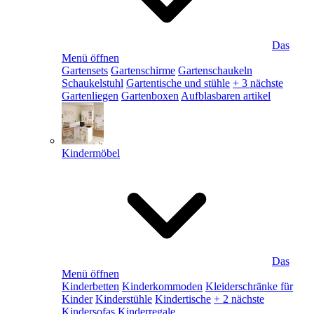
Das
Menü öffnen
Gartensets
Gartenschirme
Gartenschaukeln
Schaukelstuhl
Gartentische und stühle
+ 3 nächste
Gartenliegen
Gartenboxen
Aufblasbaren artikel
Kindermöbel
Das
Menü öffnen
Kinderbetten
Kinderkommoden
Kleiderschränke für
Kinder
Kinderstühle
Kindertische
+ 2 nächste
Kindersofas
Kinderregale