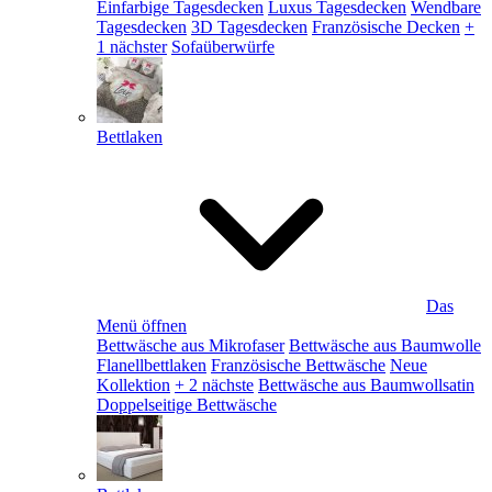
Einfarbige Tagesdecken
Luxus Tagesdecken
Wendbare
Tagesdecken
3D Tagesdecken
Französische Decken
+
1 nächster
Sofaüberwürfe
Bettlaken
Das
Menü öffnen
Bettwäsche aus Mikrofaser
Bettwäsche aus Baumwolle
Flanellbettlaken
Französische Bettwäsche
Neue
Kollektion
+ 2 nächste
Bettwäsche aus Baumwollsatin
Doppelseitige Bettwäsche