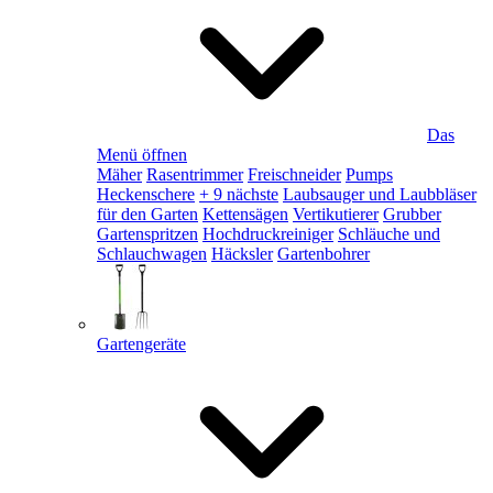
Das
Menü öffnen
Mäher
Rasentrimmer
Freischneider
Pumps
Heckenschere
+ 9 nächste
Laubsauger und Laubbläser
für den Garten
Kettensägen
Vertikutierer
Grubber
Gartenspritzen
Hochdruckreiniger
Schläuche und
Schlauchwagen
Häcksler
Gartenbohrer
Gartengeräte