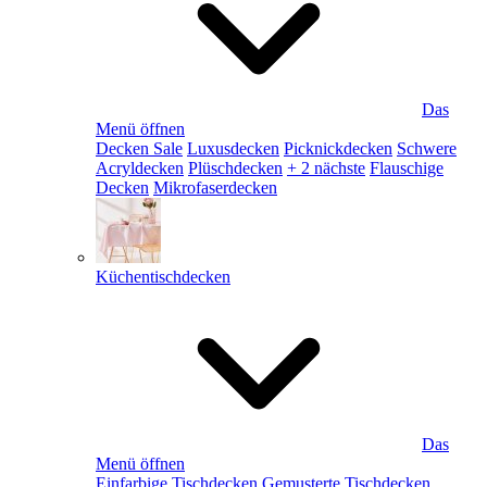
Das
Menü öffnen
Decken Sale
Luxusdecken
Picknickdecken
Schwere
Acryldecken
Plüschdecken
+ 2 nächste
Flauschige
Decken
Mikrofaserdecken
Küchentischdecken
Das
Menü öffnen
Einfarbige Tischdecken
Gemusterte Tischdecken