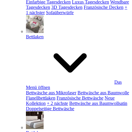
Einfarbige Tagesdecken
Luxus Tagesdecken
Wendbare
Tagesdecken
3D Tagesdecken
Französische Decken
+
1 nächster
Sofaüberwürfe
Bettlaken
Das
Menü öffnen
Bettwäsche aus Mikrofaser
Bettwäsche aus Baumwolle
Flanellbettlaken
Französische Bettwäsche
Neue
Kollektion
+ 2 nächste
Bettwäsche aus Baumwollsatin
Doppelseitige Bettwäsche