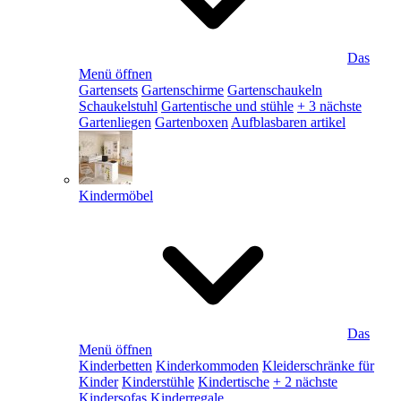
Das
Menü öffnen
Gartensets
Gartenschirme
Gartenschaukeln
Schaukelstuhl
Gartentische und stühle
+ 3 nächste
Gartenliegen
Gartenboxen
Aufblasbaren artikel
Kindermöbel
Das
Menü öffnen
Kinderbetten
Kinderkommoden
Kleiderschränke für
Kinder
Kinderstühle
Kindertische
+ 2 nächste
Kindersofas
Kinderregale