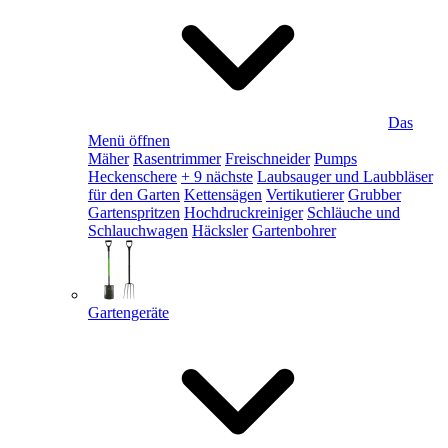
Das
Menü öffnen
Mäher
Rasentrimmer
Freischneider
Pumps
Heckenschere
+ 9 nächste
Laubsauger und Laubbläser
für den Garten
Kettensägen
Vertikutierer
Grubber
Gartenspritzen
Hochdruckreiniger
Schläuche und
Schlauchwagen
Häcksler
Gartenbohrer
Gartengeräte