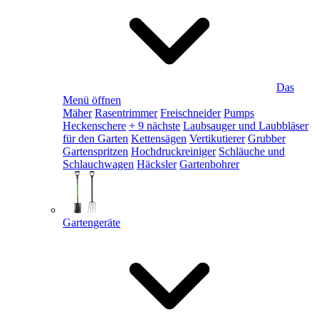
Das
Menü öffnen
Mäher
Rasentrimmer
Freischneider
Pumps
Heckenschere
+ 9 nächste
Laubsauger und Laubbläser
für den Garten
Kettensägen
Vertikutierer
Grubber
Gartenspritzen
Hochdruckreiniger
Schläuche und
Schlauchwagen
Häcksler
Gartenbohrer
Gartengeräte