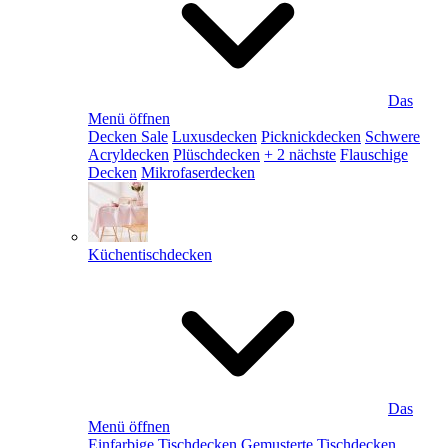
Das
Menü öffnen
Decken Sale
Luxusdecken
Picknickdecken
Schwere
Acryldecken
Plüschdecken
+ 2 nächste
Flauschige
Decken
Mikrofaserdecken
Küchentischdecken
Das
Menü öffnen
Einfarbige Tischdecken
Gemusterte Tischdecken