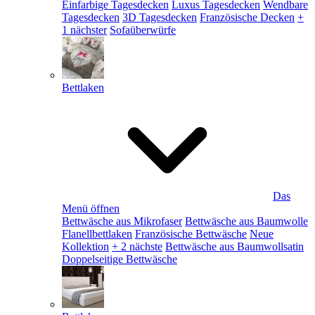
Einfarbige Tagesdecken
Luxus Tagesdecken
Wendbare
Tagesdecken
3D Tagesdecken
Französische Decken
+
1 nächster
Sofaüberwürfe
Bettlaken
Das
Menü öffnen
Bettwäsche aus Mikrofaser
Bettwäsche aus Baumwolle
Flanellbettlaken
Französische Bettwäsche
Neue
Kollektion
+ 2 nächste
Bettwäsche aus Baumwollsatin
Doppelseitige Bettwäsche