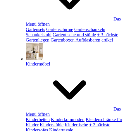
Das
Menü öffnen
Gartensets
Gartenschirme
Gartenschaukeln
Schaukelstuhl
Gartentische und stühle
+ 3 nächste
Gartenliegen
Gartenboxen
Aufblasbaren artikel
Kindermöbel
Das
Menü öffnen
Kinderbetten
Kinderkommoden
Kleiderschränke für
Kinder
Kinderstühle
Kindertische
+ 2 nächste
Kindersofas
Kinderregale