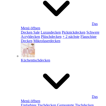
Das
Menü öffnen
Decken Sale
Luxusdecken
Picknickdecken
Schwere
Acryldecken
Plüschdecken
+ 2 nächste
Flauschige
Decken
Mikrofaserdecken
Küchentischdecken
Das
Menü öffnen
Einfarbige Tischdecken
Gemusterte Tischdecken