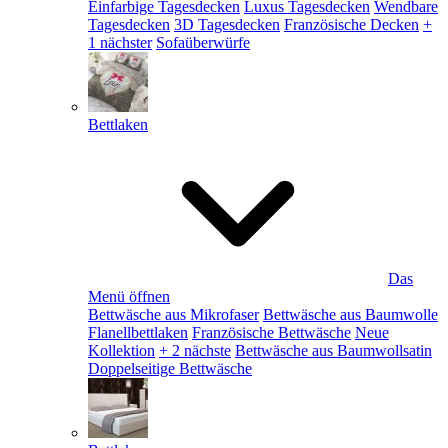
Einfarbige Tagesdecken
Luxus Tagesdecken
Wendbare
Tagesdecken
3D Tagesdecken
Französische Decken
+
1 nächster
Sofaüberwürfe
Bettlaken
Das
Menü öffnen
Bettwäsche aus Mikrofaser
Bettwäsche aus Baumwolle
Flanellbettlaken
Französische Bettwäsche
Neue
Kollektion
+ 2 nächste
Bettwäsche aus Baumwollsatin
Doppelseitige Bettwäsche