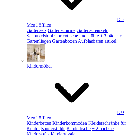
Das
Menü öffnen
Gartensets
Gartenschirme
Gartenschaukeln
Schaukelstuhl
Gartentische und stühle
+ 3 nächste
Gartenliegen
Gartenboxen
Aufblasbaren artikel
Kindermöbel
Das
Menü öffnen
Kinderbetten
Kinderkommoden
Kleiderschränke für
Kinder
Kinderstühle
Kindertische
+ 2 nächste
Kindersofas
Kinderregale