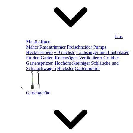
Das
Menü öffnen
Mäher
Rasentrimmer
Freischneider
Pumps
Heckenschere
+ 9 nächste
Laubsauger und Laubbläser
für den Garten
Kettensägen
Vertikutierer
Grubber
Gartenspritzen
Hochdruckreiniger
Schläuche und
Schlauchwagen
Häcksler
Gartenbohrer
Gartengeräte