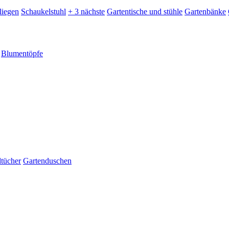
liegen
Schaukelstuhl
+ 3 nächste
Gartentische und stühle
Gartenbänke
Blumentöpfe
dtücher
Gartenduschen