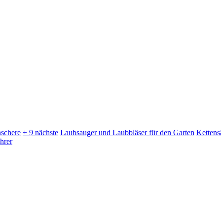
schere
+ 9 nächste
Laubsauger und Laubbläser für den Garten
Kettens
hrer