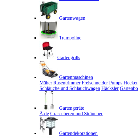
Gartenwagen
Trampoline
Gartengrills
Gartenmaschinen
Mäher
Rasentrimmer
Freischneider
Pumps
Hecken
Schläuche und Schlauchwagen
Häcksler
Gartenbo
Gartengeräte
Äxte
Grasscheren und Sträucher
Gartendekorationen