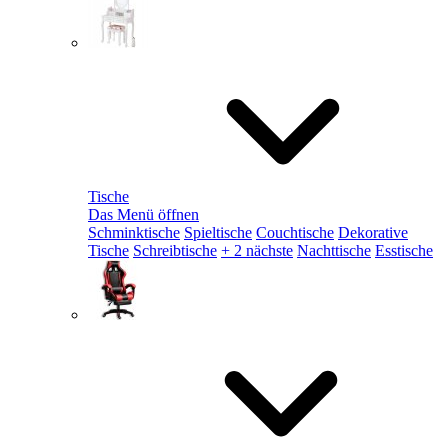
Tische
Das Menü öffnen
Schminktische
Spieltische
Couchtische
Dekorative
Tische
Schreibtische
+ 2 nächste
Nachttische
Esstische