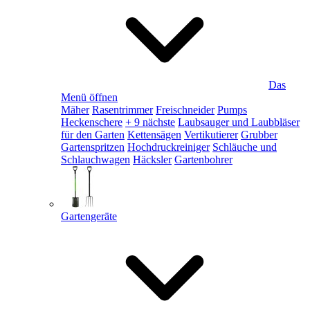
Das
Menü öffnen
Mäher
Rasentrimmer
Freischneider
Pumps
Heckenschere
+ 9 nächste
Laubsauger und Laubbläser
für den Garten
Kettensägen
Vertikutierer
Grubber
Gartenspritzen
Hochdruckreiniger
Schläuche und
Schlauchwagen
Häcksler
Gartenbohrer
Gartengeräte