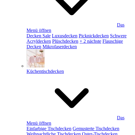
Das
Menü öffnen
Decken Sale
Luxusdecken
Picknickdecken
Schwere
Acryldecken
Plüschdecken
+ 2 nächste
Flauschige
Decken
Mikrofaserdecken
Küchentischdecken
Das
Menü öffnen
Einfarbige Tischdecken
Gemusterte Tischdecken
Weihnachtliche Tischdecken
Oster-Tischdecken