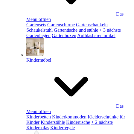
Das
Menü öffnen
Gartensets
Gartenschirme
Gartenschaukeln
Schaukelstuhl
Gartentische und stühle
+ 3 nächste
Gartenliegen
Gartenboxen
Aufblasbaren artikel
Kindermöbel
Das
Menü öffnen
Kinderbetten
Kinderkommoden
Kleiderschränke für
Kinder
Kinderstühle
Kindertische
+ 2 nächste
Kindersofas
Kinderregale