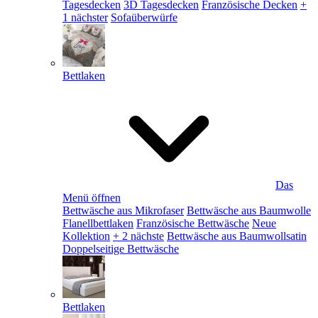
Tagesdecken
3D Tagesdecken
Französische Decken
+
1 nächster
Sofaüberwürfe
Bettlaken
Das
Menü öffnen
Bettwäsche aus Mikrofaser
Bettwäsche aus Baumwolle
Flanellbettlaken
Französische Bettwäsche
Neue
Kollektion
+ 2 nächste
Bettwäsche aus Baumwollsatin
Doppelseitige Bettwäsche
Bettlaken