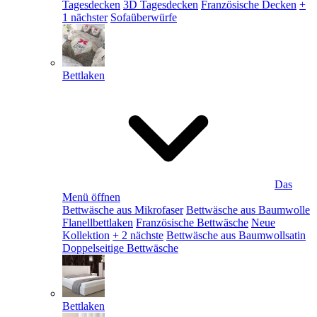
Tagesdecken
3D Tagesdecken
Französische Decken
+
1 nächster
Sofaüberwürfe
Bettlaken
Das
Menü öffnen
Bettwäsche aus Mikrofaser
Bettwäsche aus Baumwolle
Flanellbettlaken
Französische Bettwäsche
Neue
Kollektion
+ 2 nächste
Bettwäsche aus Baumwollsatin
Doppelseitige Bettwäsche
Bettlaken