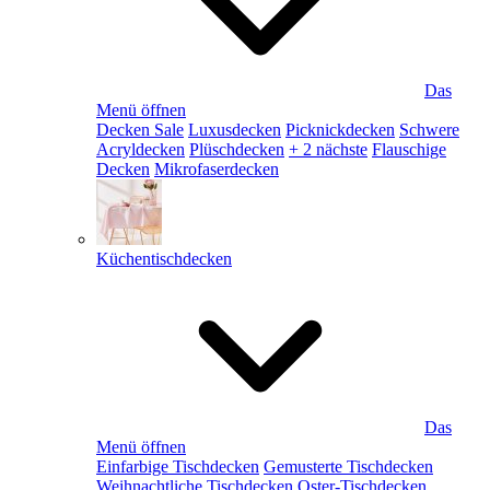
Das
Menü öffnen
Decken Sale
Luxusdecken
Picknickdecken
Schwere
Acryldecken
Plüschdecken
+ 2 nächste
Flauschige
Decken
Mikrofaserdecken
Küchentischdecken
Das
Menü öffnen
Einfarbige Tischdecken
Gemusterte Tischdecken
Weihnachtliche Tischdecken
Oster-Tischdecken