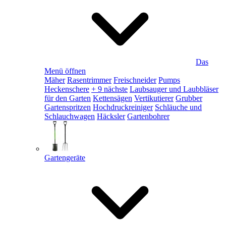
Das
Menü öffnen
Mäher
Rasentrimmer
Freischneider
Pumps
Heckenschere
+ 9 nächste
Laubsauger und Laubbläser
für den Garten
Kettensägen
Vertikutierer
Grubber
Gartenspritzen
Hochdruckreiniger
Schläuche und
Schlauchwagen
Häcksler
Gartenbohrer
Gartengeräte