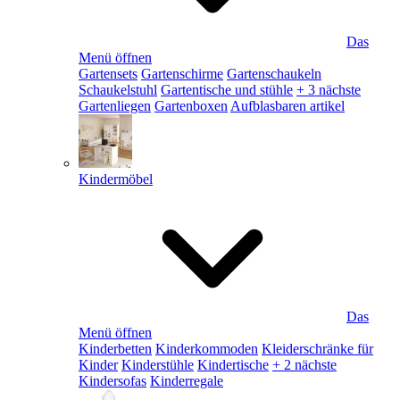
Das
Menü öffnen
Gartensets
Gartenschirme
Gartenschaukeln
Schaukelstuhl
Gartentische und stühle
+ 3 nächste
Gartenliegen
Gartenboxen
Aufblasbaren artikel
Kindermöbel
Das
Menü öffnen
Kinderbetten
Kinderkommoden
Kleiderschränke für
Kinder
Kinderstühle
Kindertische
+ 2 nächste
Kindersofas
Kinderregale