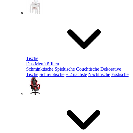
Tische
Das Menü öffnen
Schminktische
Spieltische
Couchtische
Dekorative
Tische
Schreibtische
+ 2 nächste
Nachttische
Esstische