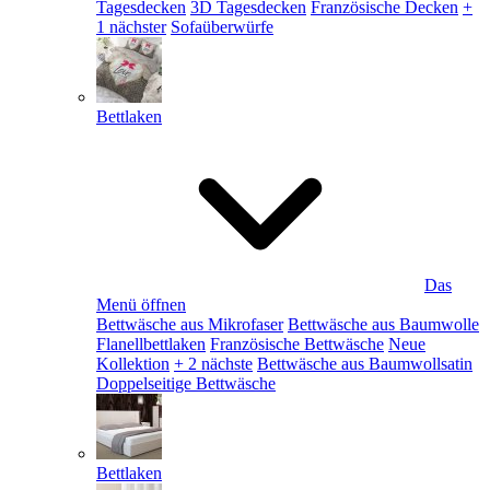
Tagesdecken
3D Tagesdecken
Französische Decken
+
1 nächster
Sofaüberwürfe
Bettlaken
Das
Menü öffnen
Bettwäsche aus Mikrofaser
Bettwäsche aus Baumwolle
Flanellbettlaken
Französische Bettwäsche
Neue
Kollektion
+ 2 nächste
Bettwäsche aus Baumwollsatin
Doppelseitige Bettwäsche
Bettlaken