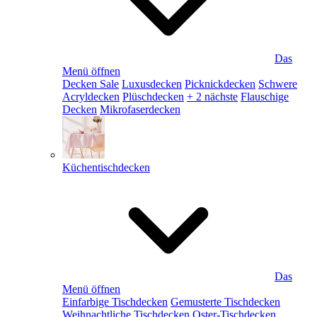
Das
Menü öffnen
Decken Sale
Luxusdecken
Picknickdecken
Schwere
Acryldecken
Plüschdecken
+ 2 nächste
Flauschige
Decken
Mikrofaserdecken
Küchentischdecken
Das
Menü öffnen
Einfarbige Tischdecken
Gemusterte Tischdecken
Weihnachtliche Tischdecken
Oster-Tischdecken