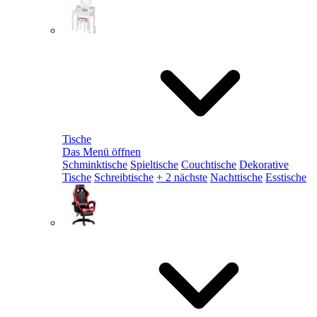
Tische
Das Menü öffnen
Schminktische
Spieltische
Couchtische
Dekorative
Tische
Schreibtische
+ 2 nächste
Nachttische
Esstische