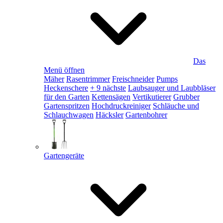
Das
Menü öffnen
Mäher
Rasentrimmer
Freischneider
Pumps
Heckenschere
+ 9 nächste
Laubsauger und Laubbläser
für den Garten
Kettensägen
Vertikutierer
Grubber
Gartenspritzen
Hochdruckreiniger
Schläuche und
Schlauchwagen
Häcksler
Gartenbohrer
Gartengeräte