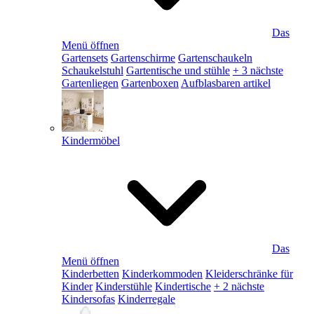
Das
Menü öffnen
Gartensets
Gartenschirme
Gartenschaukeln
Schaukelstuhl
Gartentische und stühle
+ 3 nächste
Gartenliegen
Gartenboxen
Aufblasbaren artikel
Kindermöbel
Das
Menü öffnen
Kinderbetten
Kinderkommoden
Kleiderschränke für
Kinder
Kinderstühle
Kindertische
+ 2 nächste
Kindersofas
Kinderregale