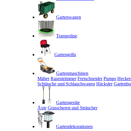
Gartenwagen
Trampoline
Gartengrills
Gartenmaschinen
Mäher
Rasentrimmer
Freischneider
Pumps
Hecken
Schläuche und Schlauchwagen
Häcksler
Gartenbo
Gartengeräte
Äxte
Grasscheren und Sträucher
Gartendekorationen