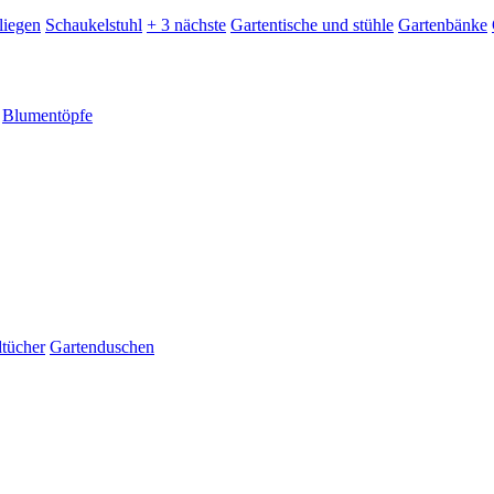
liegen
Schaukelstuhl
+ 3 nächste
Gartentische und stühle
Gartenbänke
Blumentöpfe
dtücher
Gartenduschen