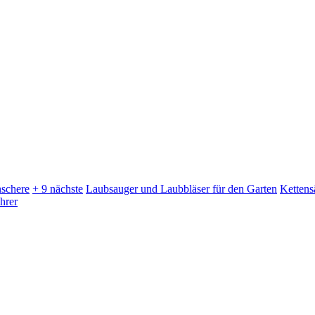
schere
+ 9 nächste
Laubsauger und Laubbläser für den Garten
Kettens
hrer