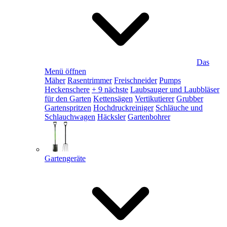
Das
Menü öffnen
Mäher
Rasentrimmer
Freischneider
Pumps
Heckenschere
+ 9 nächste
Laubsauger und Laubbläser
für den Garten
Kettensägen
Vertikutierer
Grubber
Gartenspritzen
Hochdruckreiniger
Schläuche und
Schlauchwagen
Häcksler
Gartenbohrer
Gartengeräte