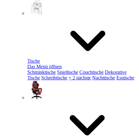
Tische
Das Menü öffnen
Schminktische
Spieltische
Couchtische
Dekorative
Tische
Schreibtische
+ 2 nächste
Nachttische
Esstische