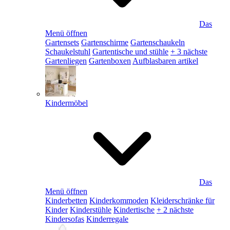
Das
Menü öffnen
Gartensets
Gartenschirme
Gartenschaukeln
Schaukelstuhl
Gartentische und stühle
+ 3 nächste
Gartenliegen
Gartenboxen
Aufblasbaren artikel
Kindermöbel
Das
Menü öffnen
Kinderbetten
Kinderkommoden
Kleiderschränke für
Kinder
Kinderstühle
Kindertische
+ 2 nächste
Kindersofas
Kinderregale