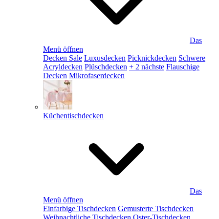
Das
Menü öffnen
Decken Sale
Luxusdecken
Picknickdecken
Schwere
Acryldecken
Plüschdecken
+ 2 nächste
Flauschige
Decken
Mikrofaserdecken
Küchentischdecken
Das
Menü öffnen
Einfarbige Tischdecken
Gemusterte Tischdecken
Weihnachtliche Tischdecken
Oster-Tischdecken