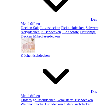
Das
Menü öffnen
Decken Sale
Luxusdecken
Picknickdecken
Schwere
Acryldecken
Plüschdecken
+ 2 nächste
Flauschige
Decken
Mikrofaserdecken
Küchentischdecken
Das
Menü öffnen
Einfarbige Tischdecken
Gemusterte Tischdecken
Weihnachtliche Tischdecken
Oster-Tischdecken