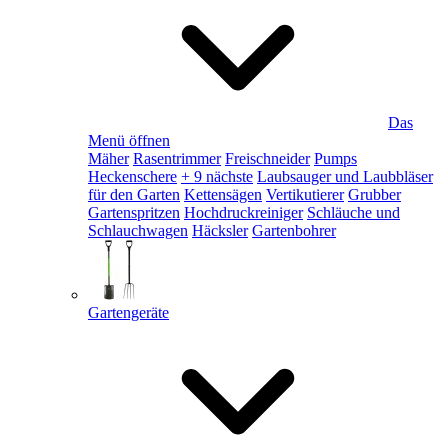
Das
Menü öffnen
Mäher
Rasentrimmer
Freischneider
Pumps
Heckenschere
+ 9 nächste
Laubsauger und Laubbläser
für den Garten
Kettensägen
Vertikutierer
Grubber
Gartenspritzen
Hochdruckreiniger
Schläuche und
Schlauchwagen
Häcksler
Gartenbohrer
Gartengeräte