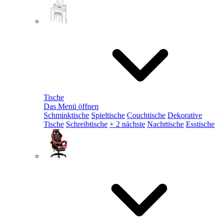
Tische
Das Menü öffnen
Schminktische
Spieltische
Couchtische
Dekorative
Tische
Schreibtische
+ 2 nächste
Nachttische
Esstische