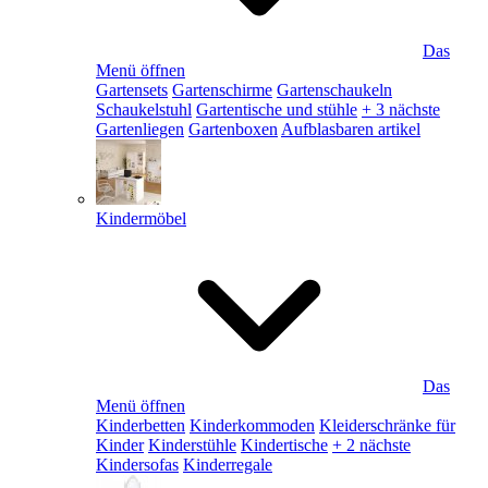
Das
Menü öffnen
Gartensets
Gartenschirme
Gartenschaukeln
Schaukelstuhl
Gartentische und stühle
+ 3 nächste
Gartenliegen
Gartenboxen
Aufblasbaren artikel
Kindermöbel
Das
Menü öffnen
Kinderbetten
Kinderkommoden
Kleiderschränke für
Kinder
Kinderstühle
Kindertische
+ 2 nächste
Kindersofas
Kinderregale