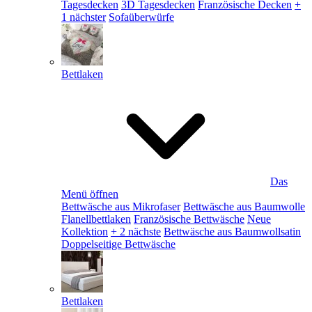
Tagesdecken
3D Tagesdecken
Französische Decken
+
1 nächster
Sofaüberwürfe
Bettlaken
Das
Menü öffnen
Bettwäsche aus Mikrofaser
Bettwäsche aus Baumwolle
Flanellbettlaken
Französische Bettwäsche
Neue
Kollektion
+ 2 nächste
Bettwäsche aus Baumwollsatin
Doppelseitige Bettwäsche
Bettlaken