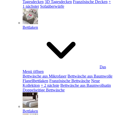
Tagesdecken
3D Tagesdecken
Französische Decken
+
1 nächster
Sofaüberwürfe
Bettlaken
Das
Menü öffnen
Bettwäsche aus Mikrofaser
Bettwäsche aus Baumwolle
Flanellbettlaken
Französische Bettwäsche
Neue
Kollektion
+ 2 nächste
Bettwäsche aus Baumwollsatin
Doppelseitige Bettwäsche
Bettlaken