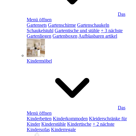
Das
Menü öffnen
Gartensets
Gartenschirme
Gartenschaukeln
Schaukelstuhl
Gartentische und stühle
+ 3 nächste
Gartenliegen
Gartenboxen
Aufblasbaren artikel
Kindermöbel
Das
Menü öffnen
Kinderbetten
Kinderkommoden
Kleiderschränke für
Kinder
Kinderstühle
Kindertische
+ 2 nächste
Kindersofas
Kinderregale