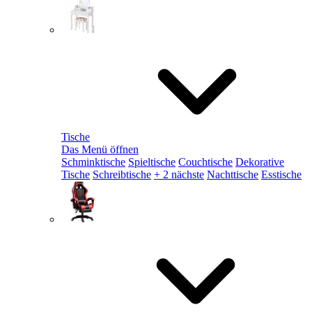
Tische
Das Menü öffnen
Schminktische
Spieltische
Couchtische
Dekorative
Tische
Schreibtische
+ 2 nächste
Nachttische
Esstische