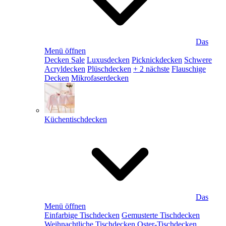
Das
Menü öffnen
Decken Sale
Luxusdecken
Picknickdecken
Schwere
Acryldecken
Plüschdecken
+ 2 nächste
Flauschige
Decken
Mikrofaserdecken
Küchentischdecken
Das
Menü öffnen
Einfarbige Tischdecken
Gemusterte Tischdecken
Weihnachtliche Tischdecken
Oster-Tischdecken