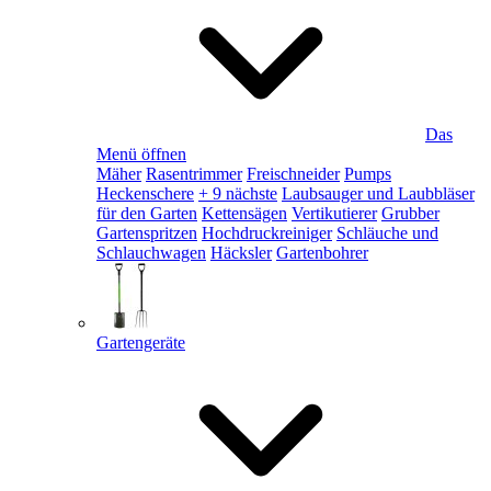
Das
Menü öffnen
Mäher
Rasentrimmer
Freischneider
Pumps
Heckenschere
+ 9 nächste
Laubsauger und Laubbläser
für den Garten
Kettensägen
Vertikutierer
Grubber
Gartenspritzen
Hochdruckreiniger
Schläuche und
Schlauchwagen
Häcksler
Gartenbohrer
Gartengeräte