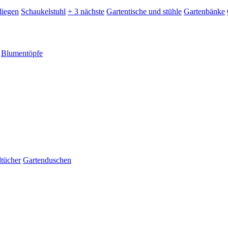
liegen
Schaukelstuhl
+ 3 nächste
Gartentische und stühle
Gartenbänke
Blumentöpfe
dtücher
Gartenduschen