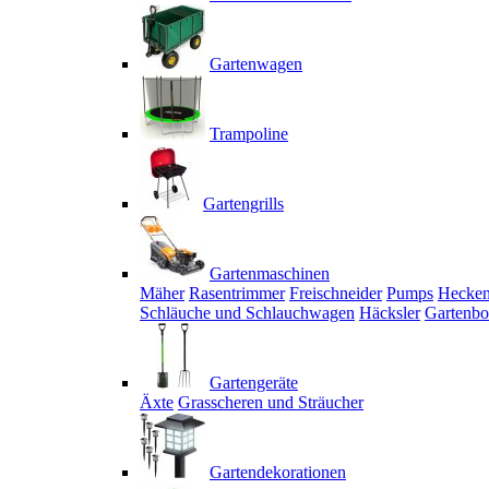
Gartenwagen
Trampoline
Gartengrills
Gartenmaschinen
Mäher
Rasentrimmer
Freischneider
Pumps
Hecken
Schläuche und Schlauchwagen
Häcksler
Gartenbo
Gartengeräte
Äxte
Grasscheren und Sträucher
Gartendekorationen