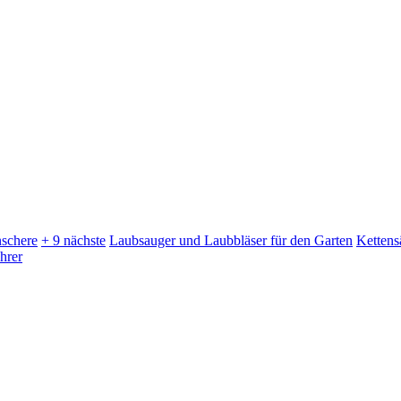
schere
+ 9 nächste
Laubsauger und Laubbläser für den Garten
Kettens
hrer