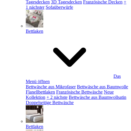
Tagesdecken
3D Tagesdecken
Französische Decken
+
1 nächster
Sofaüberwürfe
Bettlaken
Das
Menü öffnen
Bettwäsche aus Mikrofaser
Bettwäsche aus Baumwolle
Flanellbettlaken
Französische Bettwäsche
Neue
Kollektion
+ 2 nächste
Bettwäsche aus Baumwollsatin
Doppelseitige Bettwäsche
Bettlaken