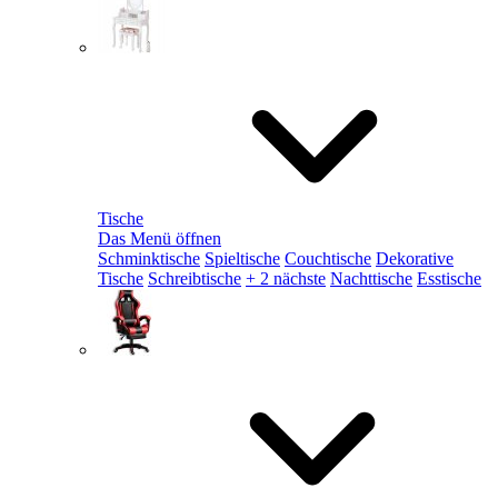
Tische
Das Menü öffnen
Schminktische
Spieltische
Couchtische
Dekorative
Tische
Schreibtische
+ 2 nächste
Nachttische
Esstische