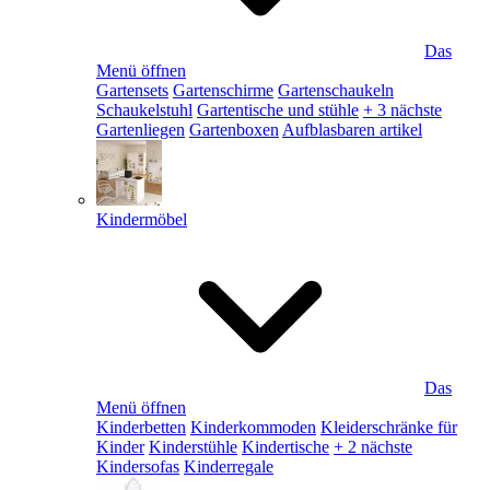
Das
Menü öffnen
Gartensets
Gartenschirme
Gartenschaukeln
Schaukelstuhl
Gartentische und stühle
+ 3 nächste
Gartenliegen
Gartenboxen
Aufblasbaren artikel
Kindermöbel
Das
Menü öffnen
Kinderbetten
Kinderkommoden
Kleiderschränke für
Kinder
Kinderstühle
Kindertische
+ 2 nächste
Kindersofas
Kinderregale