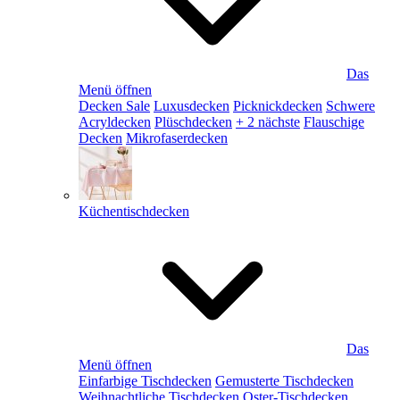
Das
Menü öffnen
Decken Sale
Luxusdecken
Picknickdecken
Schwere
Acryldecken
Plüschdecken
+ 2 nächste
Flauschige
Decken
Mikrofaserdecken
Küchentischdecken
Das
Menü öffnen
Einfarbige Tischdecken
Gemusterte Tischdecken
Weihnachtliche Tischdecken
Oster-Tischdecken