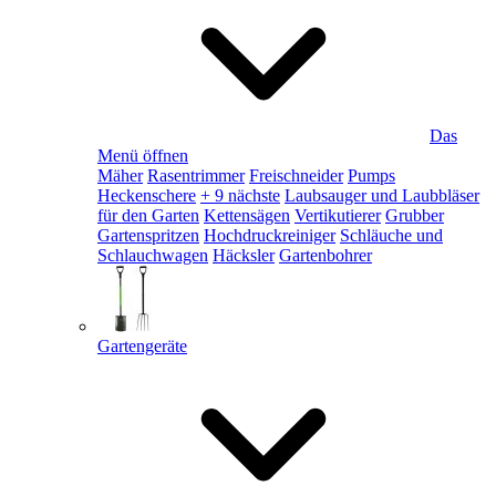
Das
Menü öffnen
Mäher
Rasentrimmer
Freischneider
Pumps
Heckenschere
+ 9 nächste
Laubsauger und Laubbläser
für den Garten
Kettensägen
Vertikutierer
Grubber
Gartenspritzen
Hochdruckreiniger
Schläuche und
Schlauchwagen
Häcksler
Gartenbohrer
Gartengeräte