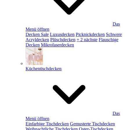
Das
Menü öffnen
Decken Sale
Luxusdecken
Picknickdecken
Schwere
Acryldecken
Plüschdecken
+ 2 nächste
Flauschige
Decken
Mikrofaserdecken
Küchentischdecken
Das
Menü öffnen
Einfarbige Tischdecken
Gemusterte Tischdecken
Weihnachtliche Tischdecken
Oster-Tischdecken