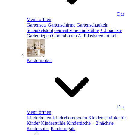
Das
Menü öffnen
Gartensets
Gartenschirme
Gartenschaukeln
Schaukelstuhl
Gartentische und stühle
+ 3 nächste
Gartenliegen
Gartenboxen
Aufblasbaren artikel
Kindermöbel
Das
Menü öffnen
Kinderbetten
Kinderkommoden
Kleiderschränke für
Kinder
Kinderstühle
Kindertische
+ 2 nächste
Kindersofas
Kinderregale