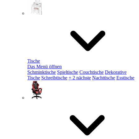
Tische
Das Menü öffnen
Schminktische
Spieltische
Couchtische
Dekorative
Tische
Schreibtische
+ 2 nächste
Nachttische
Esstische