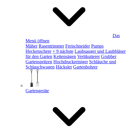
Das
Menü öffnen
Mäher
Rasentrimmer
Freischneider
Pumps
Heckenschere
+ 9 nächste
Laubsauger und Laubbläser
für den Garten
Kettensägen
Vertikutierer
Grubber
Gartenspritzen
Hochdruckreiniger
Schläuche und
Schlauchwagen
Häcksler
Gartenbohrer
Gartengeräte