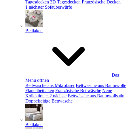
Tagesdecken
3D Tagesdecken
Französische Decken
+
1 nächster
Sofaüberwürfe
Bettlaken
Das
Menü öffnen
Bettwäsche aus Mikrofaser
Bettwäsche aus Baumwolle
Flanellbettlaken
Französische Bettwäsche
Neue
Kollektion
+ 2 nächste
Bettwäsche aus Baumwollsatin
Doppelseitige Bettwäsche
Bettlaken