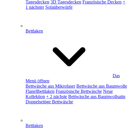
Tagesdecken
3D Tagesdecken
Französische Decken
+
1 nächster
Sofaüberwürfe
Bettlaken
Das
Menü öffnen
Bettwäsche aus Mikrofaser
Bettwäsche aus Baumwolle
Flanellbettlaken
Französische Bettwäsche
Neue
Kollektion
+ 2 nächste
Bettwäsche aus Baumwollsatin
Doppelseitige Bettwäsche
Bettlaken