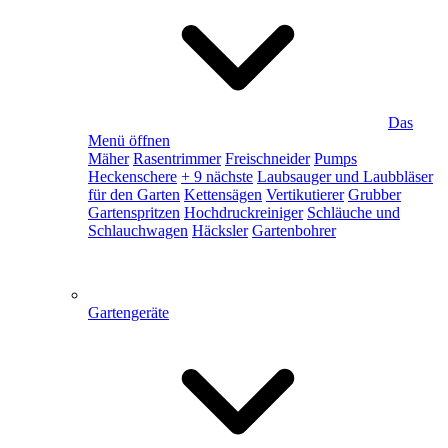
Das
Menü öffnen
Mäher
Rasentrimmer
Freischneider
Pumps
Heckenschere
+ 9 nächste
Laubsauger und Laubbläser
für den Garten
Kettensägen
Vertikutierer
Grubber
Gartenspritzen
Hochdruckreiniger
Schläuche und
Schlauchwagen
Häcksler
Gartenbohrer
Gartengeräte