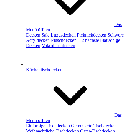
Das
Menü öffnen
Decken Sale
Luxusdecken
Picknickdecken
Schwere
Acryldecken
Plüschdecken
+ 2 nächste
Flauschige
Decken
Mikrofaserdecken
Küchentischdecken
Das
Menü öffnen
Einfarbige Tischdecken
Gemusterte Tischdecken
Weihnachtliche Tischdecken
Oster-Tischdecken