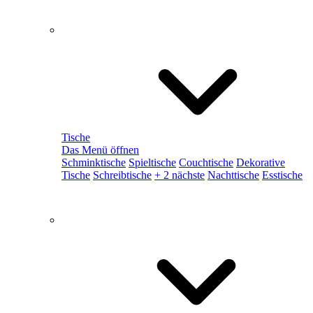
Tische
Das Menü öffnen
Schminktische
Spieltische
Couchtische
Dekorative
Tische
Schreibtische
+ 2 nächste
Nachttische
Esstische