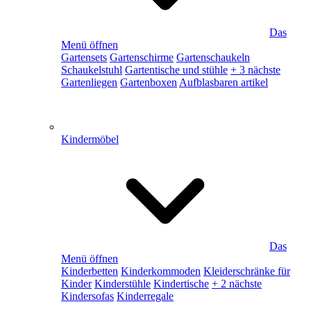
Das
Menü öffnen
Gartensets
Gartenschirme
Gartenschaukeln
Schaukelstuhl
Gartentische und stühle
+ 3 nächste
Gartenliegen
Gartenboxen
Aufblasbaren artikel
Kindermöbel
Das
Menü öffnen
Kinderbetten
Kinderkommoden
Kleiderschränke für
Kinder
Kinderstühle
Kindertische
+ 2 nächste
Kindersofas
Kinderregale