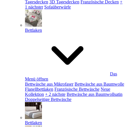
Tagesdecken
3D Tagesdecken
Französische Decken
+
1 nächster
Sofaüberwürfe
Bettlaken
Das
Menü öffnen
Bettwäsche aus Mikrofaser
Bettwäsche aus Baumwolle
Flanellbettlaken
Französische Bettwäsche
Neue
Kollektion
+ 2 nächste
Bettwäsche aus Baumwollsatin
Doppelseitige Bettwäsche
Bettlaken