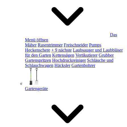
Das
Menü öffnen
Mäher
Rasentrimmer
Freischneider
Pumps
Heckenschere
+ 9 nächste
Laubsauger und Laubbläser
für den Garten
Kettensägen
Vertikutierer
Grubber
Gartenspritzen
Hochdruckreiniger
Schläuche und
Schlauchwagen
Häcksler
Gartenbohrer
Gartengeräte