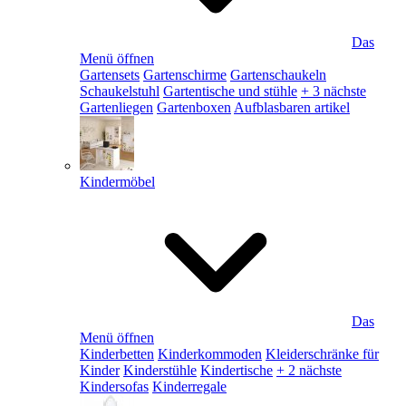
Das
Menü öffnen
Gartensets
Gartenschirme
Gartenschaukeln
Schaukelstuhl
Gartentische und stühle
+ 3 nächste
Gartenliegen
Gartenboxen
Aufblasbaren artikel
Kindermöbel
Das
Menü öffnen
Kinderbetten
Kinderkommoden
Kleiderschränke für
Kinder
Kinderstühle
Kindertische
+ 2 nächste
Kindersofas
Kinderregale