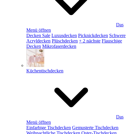
Das
Menü öffnen
Decken Sale
Luxusdecken
Picknickdecken
Schwere
Acryldecken
Plüschdecken
+ 2 nächste
Flauschige
Decken
Mikrofaserdecken
Küchentischdecken
Das
Menü öffnen
Einfarbige Tischdecken
Gemusterte Tischdecken
Weihnachtliche Tischdecken
Oster-Tischdecken