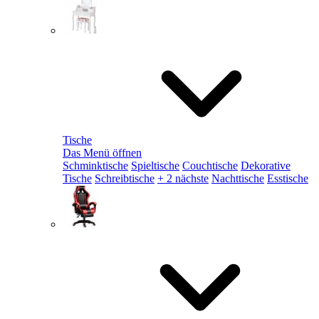
Tische
Das Menü öffnen
Schminktische
Spieltische
Couchtische
Dekorative
Tische
Schreibtische
+ 2 nächste
Nachttische
Esstische