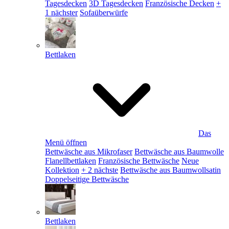
Tagesdecken
3D Tagesdecken
Französische Decken
+
1 nächster
Sofaüberwürfe
Bettlaken
Das
Menü öffnen
Bettwäsche aus Mikrofaser
Bettwäsche aus Baumwolle
Flanellbettlaken
Französische Bettwäsche
Neue
Kollektion
+ 2 nächste
Bettwäsche aus Baumwollsatin
Doppelseitige Bettwäsche
Bettlaken