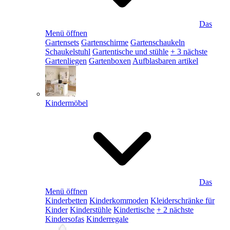
Das
Menü öffnen
Gartensets
Gartenschirme
Gartenschaukeln
Schaukelstuhl
Gartentische und stühle
+ 3 nächste
Gartenliegen
Gartenboxen
Aufblasbaren artikel
Kindermöbel
Das
Menü öffnen
Kinderbetten
Kinderkommoden
Kleiderschränke für
Kinder
Kinderstühle
Kindertische
+ 2 nächste
Kindersofas
Kinderregale