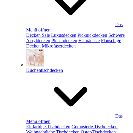
Das
Menü öffnen
Decken Sale
Luxusdecken
Picknickdecken
Schwere
Acryldecken
Plüschdecken
+ 2 nächste
Flauschige
Decken
Mikrofaserdecken
Küchentischdecken
Das
Menü öffnen
Einfarbige Tischdecken
Gemusterte Tischdecken
Weihnachtliche Tischdecken
Oster-Tischdecken