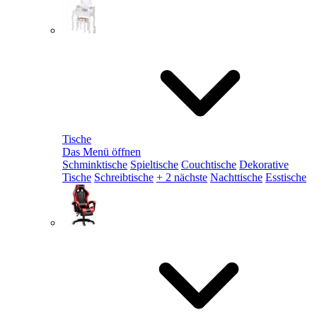
Tische
Das Menü öffnen
Schminktische
Spieltische
Couchtische
Dekorative
Tische
Schreibtische
+ 2 nächste
Nachttische
Esstische