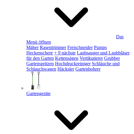
Das
Menü öffnen
Mäher
Rasentrimmer
Freischneider
Pumps
Heckenschere
+ 9 nächste
Laubsauger und Laubbläser
für den Garten
Kettensägen
Vertikutierer
Grubber
Gartenspritzen
Hochdruckreiniger
Schläuche und
Schlauchwagen
Häcksler
Gartenbohrer
Gartengeräte