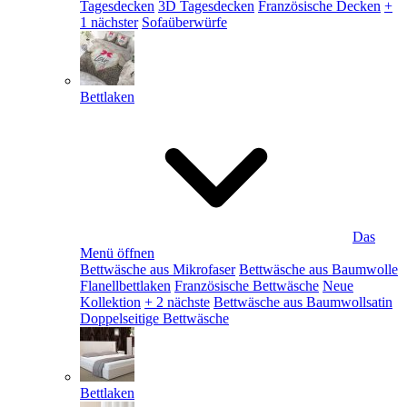
Tagesdecken
3D Tagesdecken
Französische Decken
+
1 nächster
Sofaüberwürfe
Bettlaken
Das
Menü öffnen
Bettwäsche aus Mikrofaser
Bettwäsche aus Baumwolle
Flanellbettlaken
Französische Bettwäsche
Neue
Kollektion
+ 2 nächste
Bettwäsche aus Baumwollsatin
Doppelseitige Bettwäsche
Bettlaken