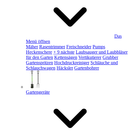
Das
Menü öffnen
Mäher
Rasentrimmer
Freischneider
Pumps
Heckenschere
+ 9 nächste
Laubsauger und Laubbläser
für den Garten
Kettensägen
Vertikutierer
Grubber
Gartenspritzen
Hochdruckreiniger
Schläuche und
Schlauchwagen
Häcksler
Gartenbohrer
Gartengeräte