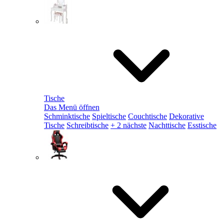
Tische
Das Menü öffnen
Schminktische
Spieltische
Couchtische
Dekorative
Tische
Schreibtische
+ 2 nächste
Nachttische
Esstische