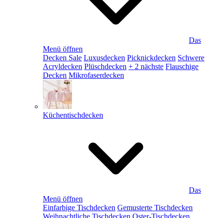
Das
Menü öffnen
Decken Sale
Luxusdecken
Picknickdecken
Schwere
Acryldecken
Plüschdecken
+ 2 nächste
Flauschige
Decken
Mikrofaserdecken
Küchentischdecken
Das
Menü öffnen
Einfarbige Tischdecken
Gemusterte Tischdecken
Weihnachtliche Tischdecken
Oster-Tischdecken