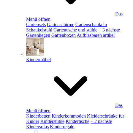
Das
Menü öffnen
Gartensets
Gartenschirme
Gartenschaukeln
Schaukelstuhl
Gartentische und stühle
+ 3 nächste
Gartenliegen
Gartenboxen
Aufblasbaren artikel
Kindermöbel
Das
Menü öffnen
Kinderbetten
Kinderkommoden
Kleiderschränke für
Kinder
Kinderstühle
Kindertische
+ 2 nächste
Kindersofas
Kinderregale