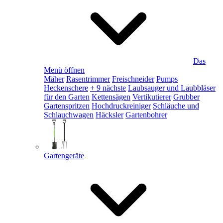
Das
Menü öffnen
Mäher
Rasentrimmer
Freischneider
Pumps
Heckenschere
+ 9 nächste
Laubsauger und Laubbläser
für den Garten
Kettensägen
Vertikutierer
Grubber
Gartenspritzen
Hochdruckreiniger
Schläuche und
Schlauchwagen
Häcksler
Gartenbohrer
Gartengeräte