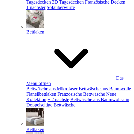
Tagesdecken
3D Tagesdecken
Französische Decken
+
1 nächster
Sofaüberwürfe
Bettlaken
Das
Menü öffnen
Bettwäsche aus Mikrofaser
Bettwäsche aus Baumwolle
Flanellbettlaken
Französische Bettwäsche
Neue
Kollektion
+ 2 nächste
Bettwäsche aus Baumwollsatin
Doppelseitige Bettwäsche
Bettlaken