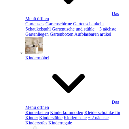
Das
Menü öffnen
Gartensets
Gartenschirme
Gartenschaukeln
Schaukelstuhl
Gartentische und stühle
+ 3 nächste
Gartenliegen
Gartenboxen
Aufblasbaren artikel
Kindermöbel
Das
Menü öffnen
Kinderbetten
Kinderkommoden
Kleiderschränke für
Kinder
Kinderstühle
Kindertische
+ 2 nächste
Kindersofas
Kinderregale