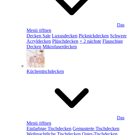
Das
Menü öffnen
Decken Sale
Luxusdecken
Picknickdecken
Schwere
Acryldecken
Plüschdecken
+ 2 nächste
Flauschige
Decken
Mikrofaserdecken
Küchentischdecken
Das
Menü öffnen
Einfarbige Tischdecken
Gemusterte Tischdecken
Weihnachtliche Tischdecken
Oster-Tischdecken