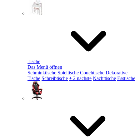
Tische
Das Menü öffnen
Schminktische
Spieltische
Couchtische
Dekorative
Tische
Schreibtische
+ 2 nächste
Nachttische
Esstische