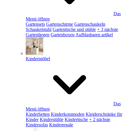
Das
Menü öffnen
Gartensets
Gartenschirme
Gartenschaukeln
Schaukelstuhl
Gartentische und stühle
+ 3 nächste
Gartenliegen
Gartenboxen
Aufblasbaren artikel
Kindermöbel
Das
Menü öffnen
Kinderbetten
Kinderkommoden
Kleiderschränke für
Kinder
Kinderstühle
Kindertische
+ 2 nächste
Kindersofas
Kinderregale