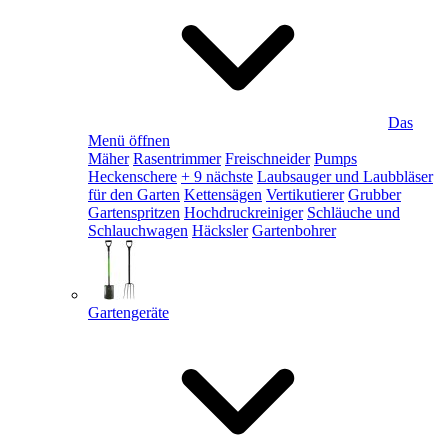
Das
Menü öffnen
Mäher
Rasentrimmer
Freischneider
Pumps
Heckenschere
+ 9 nächste
Laubsauger und Laubbläser
für den Garten
Kettensägen
Vertikutierer
Grubber
Gartenspritzen
Hochdruckreiniger
Schläuche und
Schlauchwagen
Häcksler
Gartenbohrer
Gartengeräte