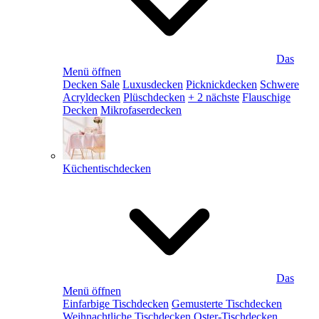
Das
Menü öffnen
Decken Sale
Luxusdecken
Picknickdecken
Schwere
Acryldecken
Plüschdecken
+ 2 nächste
Flauschige
Decken
Mikrofaserdecken
Küchentischdecken
Das
Menü öffnen
Einfarbige Tischdecken
Gemusterte Tischdecken
Weihnachtliche Tischdecken
Oster-Tischdecken