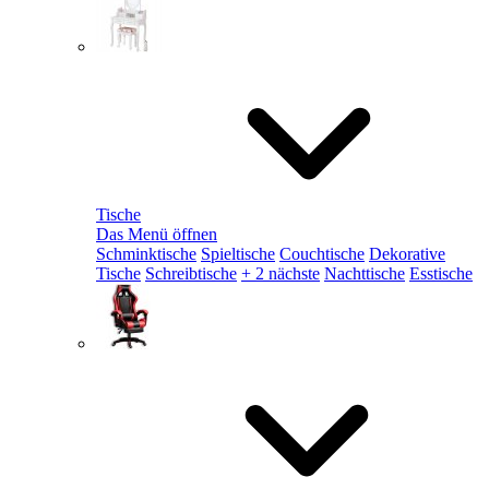
Tische
Das Menü öffnen
Schminktische
Spieltische
Couchtische
Dekorative
Tische
Schreibtische
+ 2 nächste
Nachttische
Esstische