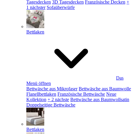
Tagesdecken
3D Tagesdecken
Französische Decken
+
1 nächster
Sofaüberwürfe
Bettlaken
Das
Menü öffnen
Bettwäsche aus Mikrofaser
Bettwäsche aus Baumwolle
Flanellbettlaken
Französische Bettwäsche
Neue
Kollektion
+ 2 nächste
Bettwäsche aus Baumwollsatin
Doppelseitige Bettwäsche
Bettlaken