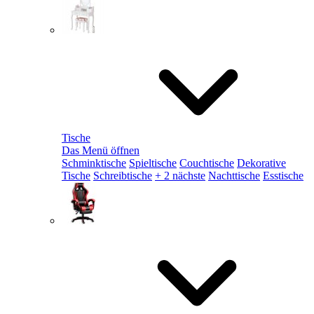
Tische
Das Menü öffnen
Schminktische
Spieltische
Couchtische
Dekorative
Tische
Schreibtische
+ 2 nächste
Nachttische
Esstische