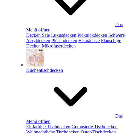
Das
Menü öffnen
Decken Sale
Luxusdecken
Picknickdecken
Schwere
Acryldecken
Plüschdecken
+ 2 nächste
Flauschige
Decken
Mikrofaserdecken
Küchentischdecken
Das
Menü öffnen
Einfarbige Tischdecken
Gemusterte Tischdecken
Weihnachtliche Tischdecken
Oster-Tischdecken