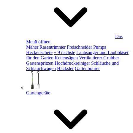
Das
Menü öffnen
Mäher
Rasentrimmer
Freischneider
Pumps
Heckenschere
+ 9 nächste
Laubsauger und Laubbläser
für den Garten
Kettensägen
Vertikutierer
Grubber
Gartenspritzen
Hochdruckreiniger
Schläuche und
Schlauchwagen
Häcksler
Gartenbohrer
Gartengeräte