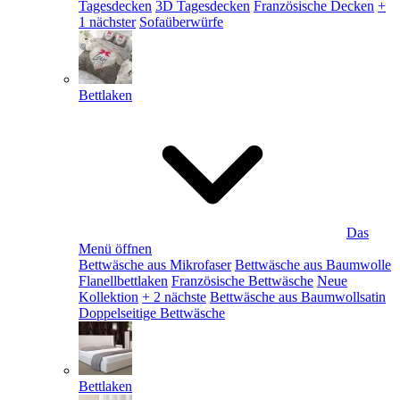
Tagesdecken
3D Tagesdecken
Französische Decken
+
1 nächster
Sofaüberwürfe
Bettlaken
Das
Menü öffnen
Bettwäsche aus Mikrofaser
Bettwäsche aus Baumwolle
Flanellbettlaken
Französische Bettwäsche
Neue
Kollektion
+ 2 nächste
Bettwäsche aus Baumwollsatin
Doppelseitige Bettwäsche
Bettlaken