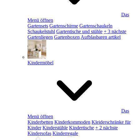
Das
Menü öffnen
Gartensets
Gartenschirme
Gartenschaukeln
Schaukelstuhl
Gartentische und stühle
+ 3 nächste
Gartenliegen
Gartenboxen
Aufblasbaren artikel
Kindermöbel
Das
Menü öffnen
Kinderbetten
Kinderkommoden
Kleiderschränke für
Kinder
Kinderstühle
Kindertische
+ 2 nächste
Kindersofas
Kinderregale