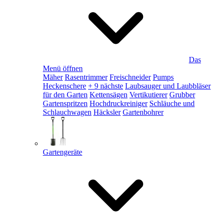
Das
Menü öffnen
Mäher
Rasentrimmer
Freischneider
Pumps
Heckenschere
+ 9 nächste
Laubsauger und Laubbläser
für den Garten
Kettensägen
Vertikutierer
Grubber
Gartenspritzen
Hochdruckreiniger
Schläuche und
Schlauchwagen
Häcksler
Gartenbohrer
Gartengeräte