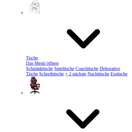
Tische
Das Menü öffnen
Schminktische
Spieltische
Couchtische
Dekorative
Tische
Schreibtische
+ 2 nächste
Nachttische
Esstische