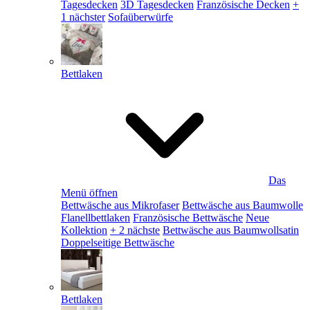
Tagesdecken
3D Tagesdecken
Französische Decken
+
1 nächster
Sofaüberwürfe
Bettlaken
Das
Menü öffnen
Bettwäsche aus Mikrofaser
Bettwäsche aus Baumwolle
Flanellbettlaken
Französische Bettwäsche
Neue
Kollektion
+ 2 nächste
Bettwäsche aus Baumwollsatin
Doppelseitige Bettwäsche
Bettlaken