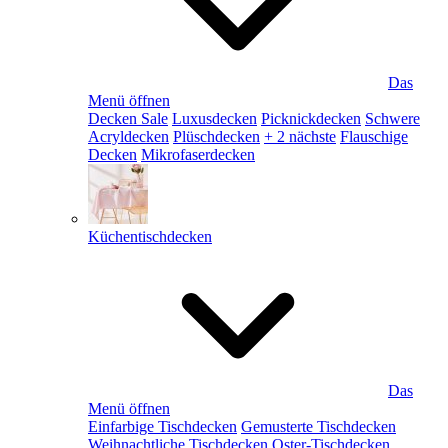
Das
Menü öffnen
Decken Sale
Luxusdecken
Picknickdecken
Schwere
Acryldecken
Plüschdecken
+ 2 nächste
Flauschige
Decken
Mikrofaserdecken
Küchentischdecken
Das
Menü öffnen
Einfarbige Tischdecken
Gemusterte Tischdecken
Weihnachtliche Tischdecken
Oster-Tischdecken