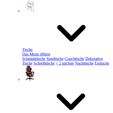
Tische
Das Menü öffnen
Schminktische
Spieltische
Couchtische
Dekorative
Tische
Schreibtische
+ 2 nächste
Nachttische
Esstische