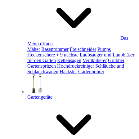
Das
Menü öffnen
Mäher
Rasentrimmer
Freischneider
Pumps
Heckenschere
+ 9 nächste
Laubsauger und Laubbläser
für den Garten
Kettensägen
Vertikutierer
Grubber
Gartenspritzen
Hochdruckreiniger
Schläuche und
Schlauchwagen
Häcksler
Gartenbohrer
Gartengeräte