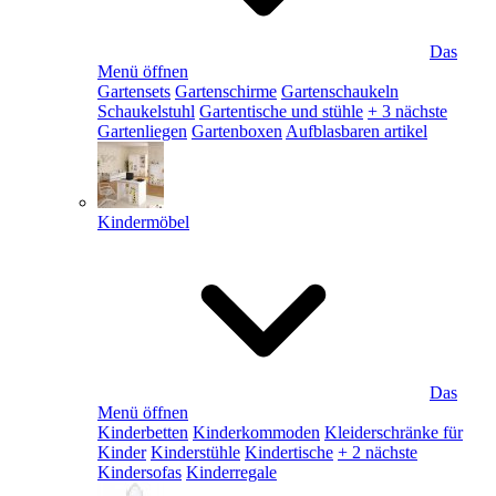
Das
Menü öffnen
Gartensets
Gartenschirme
Gartenschaukeln
Schaukelstuhl
Gartentische und stühle
+ 3 nächste
Gartenliegen
Gartenboxen
Aufblasbaren artikel
Kindermöbel
Das
Menü öffnen
Kinderbetten
Kinderkommoden
Kleiderschränke für
Kinder
Kinderstühle
Kindertische
+ 2 nächste
Kindersofas
Kinderregale