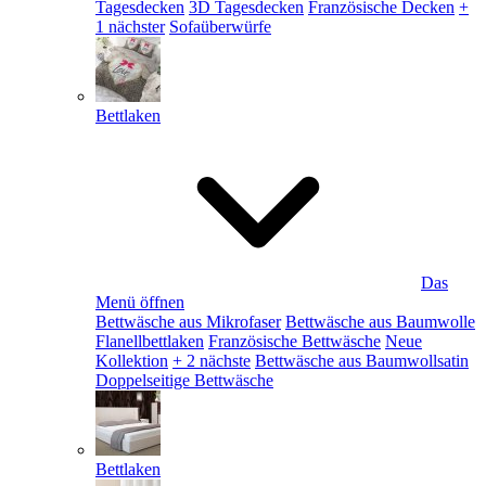
Tagesdecken
3D Tagesdecken
Französische Decken
+
1 nächster
Sofaüberwürfe
Bettlaken
Das
Menü öffnen
Bettwäsche aus Mikrofaser
Bettwäsche aus Baumwolle
Flanellbettlaken
Französische Bettwäsche
Neue
Kollektion
+ 2 nächste
Bettwäsche aus Baumwollsatin
Doppelseitige Bettwäsche
Bettlaken