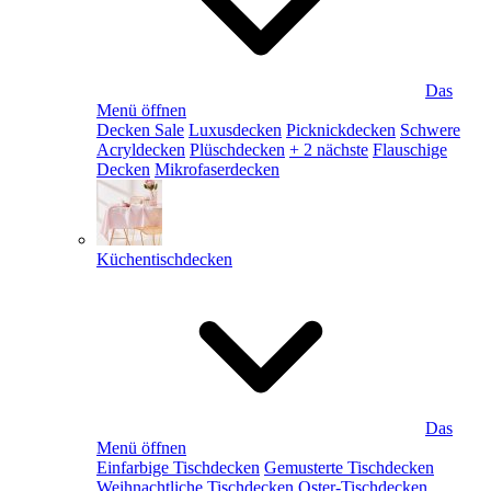
Das
Menü öffnen
Decken Sale
Luxusdecken
Picknickdecken
Schwere
Acryldecken
Plüschdecken
+ 2 nächste
Flauschige
Decken
Mikrofaserdecken
Küchentischdecken
Das
Menü öffnen
Einfarbige Tischdecken
Gemusterte Tischdecken
Weihnachtliche Tischdecken
Oster-Tischdecken