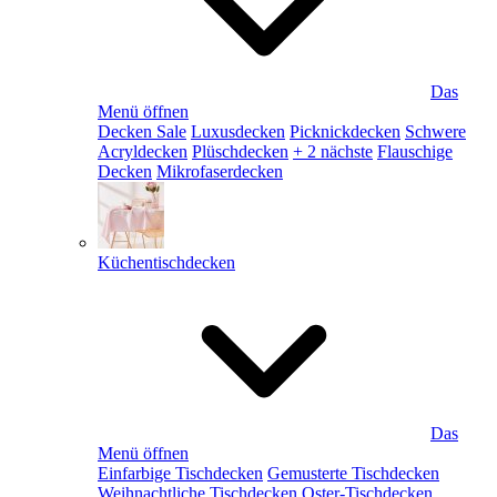
Das
Menü öffnen
Decken Sale
Luxusdecken
Picknickdecken
Schwere
Acryldecken
Plüschdecken
+ 2 nächste
Flauschige
Decken
Mikrofaserdecken
Küchentischdecken
Das
Menü öffnen
Einfarbige Tischdecken
Gemusterte Tischdecken
Weihnachtliche Tischdecken
Oster-Tischdecken