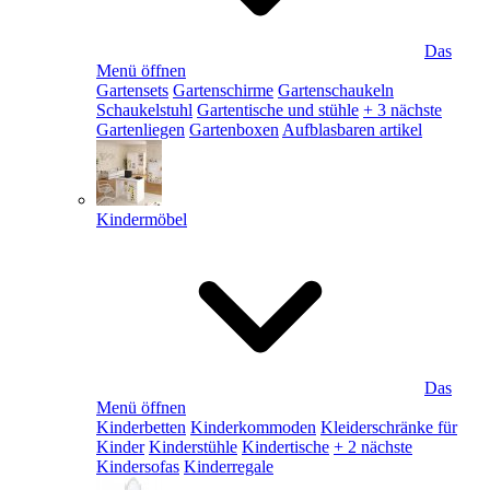
Das
Menü öffnen
Gartensets
Gartenschirme
Gartenschaukeln
Schaukelstuhl
Gartentische und stühle
+ 3 nächste
Gartenliegen
Gartenboxen
Aufblasbaren artikel
Kindermöbel
Das
Menü öffnen
Kinderbetten
Kinderkommoden
Kleiderschränke für
Kinder
Kinderstühle
Kindertische
+ 2 nächste
Kindersofas
Kinderregale