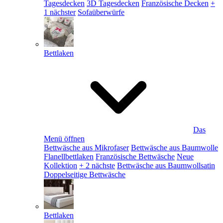
Tagesdecken
3D Tagesdecken
Französische Decken
+
1 nächster
Sofaüberwürfe
Bettlaken
Das
Menü öffnen
Bettwäsche aus Mikrofaser
Bettwäsche aus Baumwolle
Flanellbettlaken
Französische Bettwäsche
Neue
Kollektion
+ 2 nächste
Bettwäsche aus Baumwollsatin
Doppelseitige Bettwäsche
Bettlaken