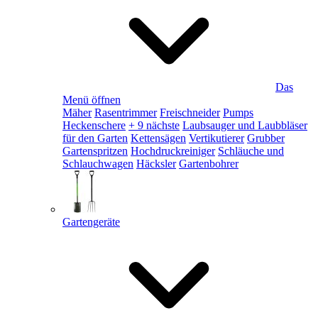
Das
Menü öffnen
Mäher
Rasentrimmer
Freischneider
Pumps
Heckenschere
+ 9 nächste
Laubsauger und Laubbläser
für den Garten
Kettensägen
Vertikutierer
Grubber
Gartenspritzen
Hochdruckreiniger
Schläuche und
Schlauchwagen
Häcksler
Gartenbohrer
Gartengeräte