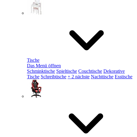
Tische
Das Menü öffnen
Schminktische
Spieltische
Couchtische
Dekorative
Tische
Schreibtische
+ 2 nächste
Nachttische
Esstische