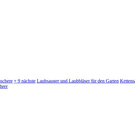
schere
+ 9 nächste
Laubsauger und Laubbläser für den Garten
Kettens
hrer