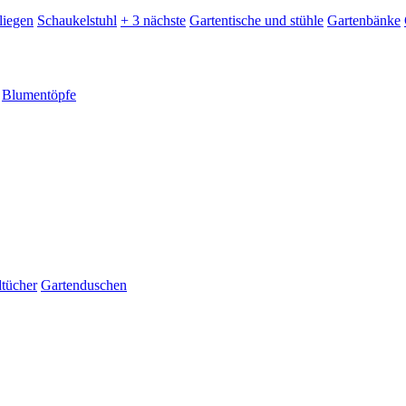
liegen
Schaukelstuhl
+ 3 nächste
Gartentische und stühle
Gartenbänke
Blumentöpfe
dtücher
Gartenduschen