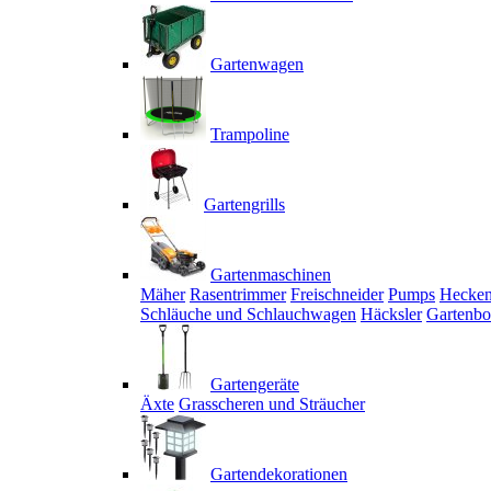
Gartenwagen
Trampoline
Gartengrills
Gartenmaschinen
Mäher
Rasentrimmer
Freischneider
Pumps
Hecken
Schläuche und Schlauchwagen
Häcksler
Gartenbo
Gartengeräte
Äxte
Grasscheren und Sträucher
Gartendekorationen