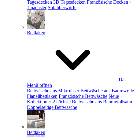
Tagesdecken
3D Tagesdecken
Französische Decken
+
1 nächster
Sofaüberwürfe
Bettlaken
Das
Menü öffnen
Bettwäsche aus Mikrofaser
Bettwäsche aus Baumwolle
Flanellbettlaken
Französische Bettwäsche
Neue
Kollektion
+ 2 nächste
Bettwäsche aus Baumwollsatin
Doppelseitige Bettwäsche
Bettlaken