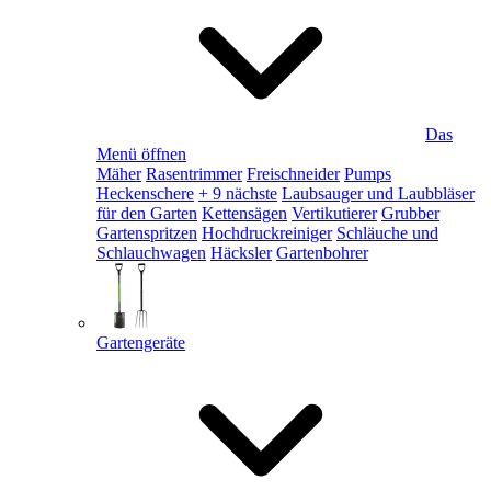
Das
Menü öffnen
Mäher
Rasentrimmer
Freischneider
Pumps
Heckenschere
+ 9 nächste
Laubsauger und Laubbläser
für den Garten
Kettensägen
Vertikutierer
Grubber
Gartenspritzen
Hochdruckreiniger
Schläuche und
Schlauchwagen
Häcksler
Gartenbohrer
Gartengeräte