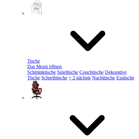
Tische
Das Menü öffnen
Schminktische
Spieltische
Couchtische
Dekorative
Tische
Schreibtische
+ 2 nächste
Nachttische
Esstische