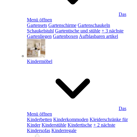
Das
Menü öffnen
Gartensets
Gartenschirme
Gartenschaukeln
Schaukelstuhl
Gartentische und stühle
+ 3 nächste
Gartenliegen
Gartenboxen
Aufblasbaren artikel
Kindermöbel
Das
Menü öffnen
Kinderbetten
Kinderkommoden
Kleiderschränke für
Kinder
Kinderstühle
Kindertische
+ 2 nächste
Kindersofas
Kinderregale