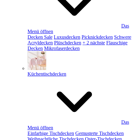
Das
Menü öffnen
Decken Sale
Luxusdecken
Picknickdecken
Schwere
Acryldecken
Plüschdecken
+ 2 nächste
Flauschige
Decken
Mikrofaserdecken
Küchentischdecken
Das
Menü öffnen
Einfarbige Tischdecken
Gemusterte Tischdecken
Weihnachtliche Tischdecken
Oster-Tischdecken