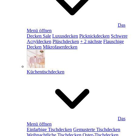
Das
Menü öffnen
Decken Sale
Luxusdecken
Picknickdecken
Schwere
Acryldecken
Plüschdecken
+ 2 nächste
Flauschige
Decken
Mikrofaserdecken
Küchentischdecken
Das
Menü öffnen
Einfarbige Tischdecken
Gemusterte Tischdecken
Weihnachtliche Tischdecken
Oster-Tischdecken