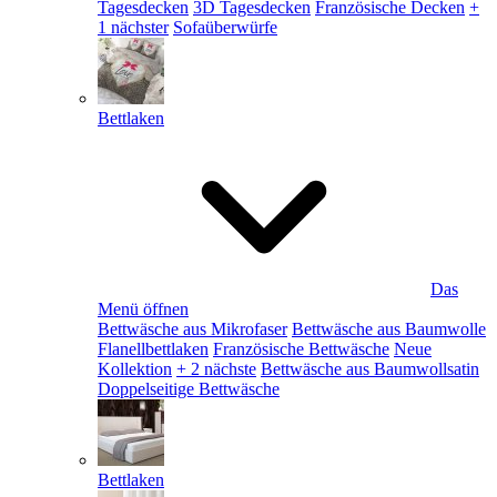
Tagesdecken
3D Tagesdecken
Französische Decken
+
1 nächster
Sofaüberwürfe
Bettlaken
Das
Menü öffnen
Bettwäsche aus Mikrofaser
Bettwäsche aus Baumwolle
Flanellbettlaken
Französische Bettwäsche
Neue
Kollektion
+ 2 nächste
Bettwäsche aus Baumwollsatin
Doppelseitige Bettwäsche
Bettlaken