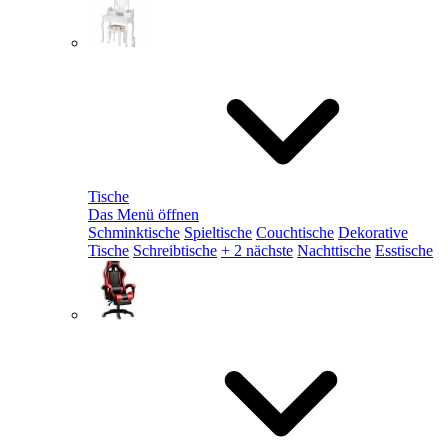
Tische
Das Menü öffnen
Schminktische
Spieltische
Couchtische
Dekorative
Tische
Schreibtische
+ 2 nächste
Nachttische
Esstische