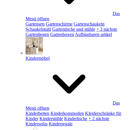
Das
Menü öffnen
Gartensets
Gartenschirme
Gartenschaukeln
Schaukelstuhl
Gartentische und stühle
+ 3 nächste
Gartenliegen
Gartenboxen
Aufblasbaren artikel
Kindermöbel
Das
Menü öffnen
Kinderbetten
Kinderkommoden
Kleiderschränke für
Kinder
Kinderstühle
Kindertische
+ 2 nächste
Kindersofas
Kinderregale