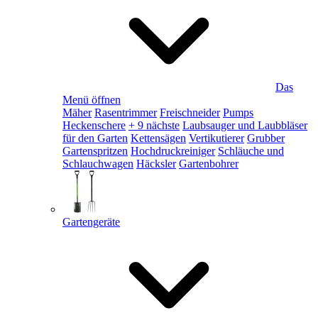
Das
Menü öffnen
Mäher
Rasentrimmer
Freischneider
Pumps
Heckenschere
+ 9 nächste
Laubsauger und Laubbläser
für den Garten
Kettensägen
Vertikutierer
Grubber
Gartenspritzen
Hochdruckreiniger
Schläuche und
Schlauchwagen
Häcksler
Gartenbohrer
Gartengeräte