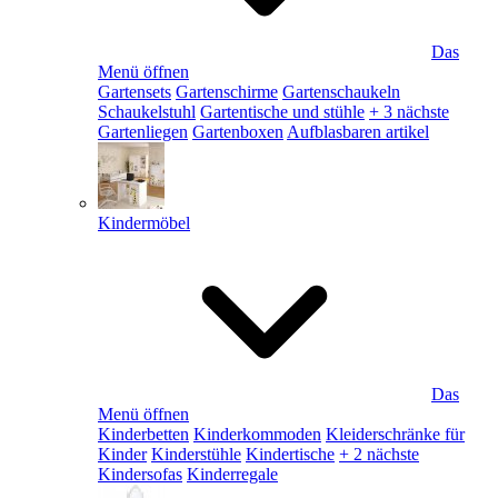
Das
Menü öffnen
Gartensets
Gartenschirme
Gartenschaukeln
Schaukelstuhl
Gartentische und stühle
+ 3 nächste
Gartenliegen
Gartenboxen
Aufblasbaren artikel
Kindermöbel
Das
Menü öffnen
Kinderbetten
Kinderkommoden
Kleiderschränke für
Kinder
Kinderstühle
Kindertische
+ 2 nächste
Kindersofas
Kinderregale