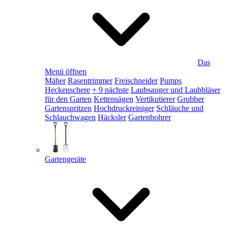
Das
Menü öffnen
Mäher
Rasentrimmer
Freischneider
Pumps
Heckenschere
+ 9 nächste
Laubsauger und Laubbläser
für den Garten
Kettensägen
Vertikutierer
Grubber
Gartenspritzen
Hochdruckreiniger
Schläuche und
Schlauchwagen
Häcksler
Gartenbohrer
Gartengeräte