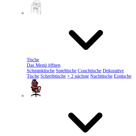
Tische
Das Menü öffnen
Schminktische
Spieltische
Couchtische
Dekorative
Tische
Schreibtische
+ 2 nächste
Nachttische
Esstische