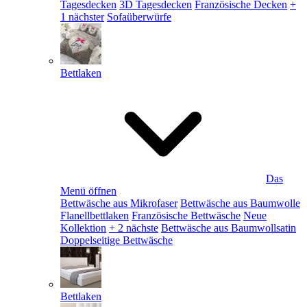
Tagesdecken
3D Tagesdecken
Französische Decken
+
1 nächster
Sofaüberwürfe
Bettlaken
Das
Menü öffnen
Bettwäsche aus Mikrofaser
Bettwäsche aus Baumwolle
Flanellbettlaken
Französische Bettwäsche
Neue
Kollektion
+ 2 nächste
Bettwäsche aus Baumwollsatin
Doppelseitige Bettwäsche
Bettlaken