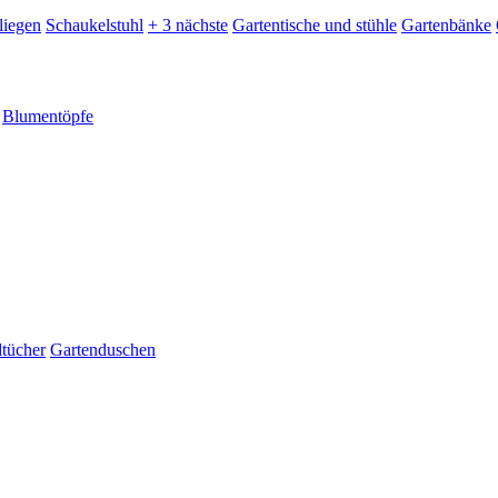
liegen
Schaukelstuhl
+ 3 nächste
Gartentische und stühle
Gartenbänke
Blumentöpfe
dtücher
Gartenduschen