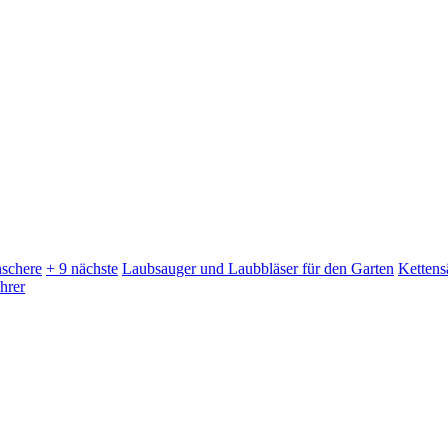
schere
+ 9 nächste
Laubsauger und Laubbläser für den Garten
Kettens
hrer