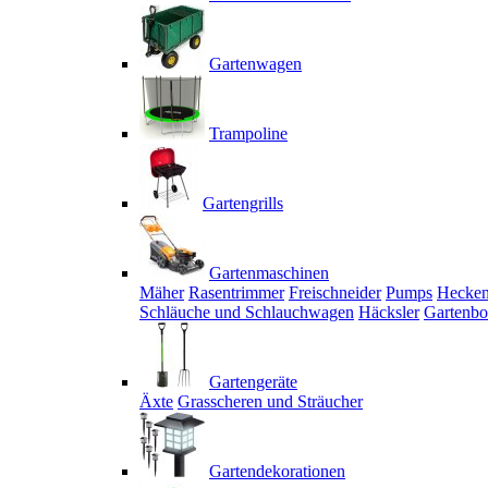
Gartenwagen
Trampoline
Gartengrills
Gartenmaschinen
Mäher
Rasentrimmer
Freischneider
Pumps
Hecken
Schläuche und Schlauchwagen
Häcksler
Gartenbo
Gartengeräte
Äxte
Grasscheren und Sträucher
Gartendekorationen