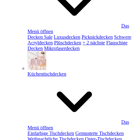
Das
Menü öffnen
Decken Sale
Luxusdecken
Picknickdecken
Schwere
Acryldecken
Plüschdecken
+ 2 nächste
Flauschige
Decken
Mikrofaserdecken
Küchentischdecken
Das
Menü öffnen
Einfarbige Tischdecken
Gemusterte Tischdecken
Weihnachtliche Tischdecken
Oster-Tischdecken