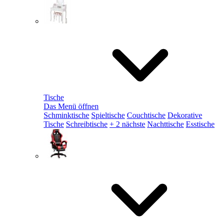
Tische
Das Menü öffnen
Schminktische
Spieltische
Couchtische
Dekorative
Tische
Schreibtische
+ 2 nächste
Nachttische
Esstische