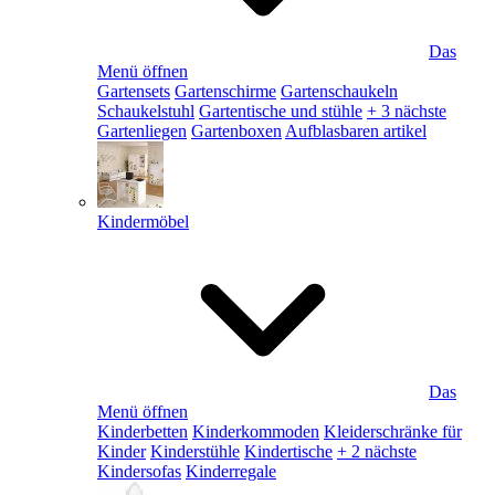
Das
Menü öffnen
Gartensets
Gartenschirme
Gartenschaukeln
Schaukelstuhl
Gartentische und stühle
+ 3 nächste
Gartenliegen
Gartenboxen
Aufblasbaren artikel
Kindermöbel
Das
Menü öffnen
Kinderbetten
Kinderkommoden
Kleiderschränke für
Kinder
Kinderstühle
Kindertische
+ 2 nächste
Kindersofas
Kinderregale