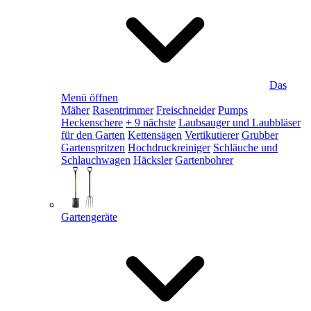
Das
Menü öffnen
Mäher
Rasentrimmer
Freischneider
Pumps
Heckenschere
+ 9 nächste
Laubsauger und Laubbläser
für den Garten
Kettensägen
Vertikutierer
Grubber
Gartenspritzen
Hochdruckreiniger
Schläuche und
Schlauchwagen
Häcksler
Gartenbohrer
Gartengeräte