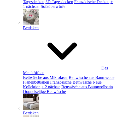
Tagesdecken
3D Tagesdecken
Französische Decken
+
1 nächster
Sofaüberwürfe
Bettlaken
Das
Menü öffnen
Bettwäsche aus Mikrofaser
Bettwäsche aus Baumwolle
Flanellbettlaken
Französische Bettwäsche
Neue
Kollektion
+ 2 nächste
Bettwäsche aus Baumwollsatin
Doppelseitige Bettwäsche
Bettlaken