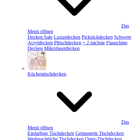
Das
Menü öffnen
Decken Sale
Luxusdecken
Picknickdecken
Schwere
Acryldecken
Plüschdecken
+ 2 nächste
Flauschige
Decken
Mikrofaserdecken
Küchentischdecken
Das
Menü öffnen
Einfarbige Tischdecken
Gemusterte Tischdecken
Weihnachtliche Tischdecken
Oster-Tischdecken