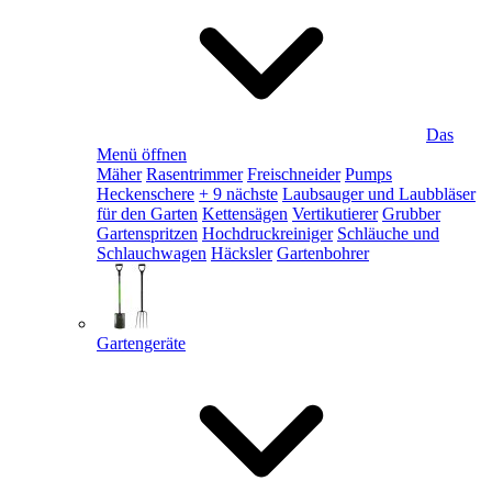
Das
Menü öffnen
Mäher
Rasentrimmer
Freischneider
Pumps
Heckenschere
+ 9 nächste
Laubsauger und Laubbläser
für den Garten
Kettensägen
Vertikutierer
Grubber
Gartenspritzen
Hochdruckreiniger
Schläuche und
Schlauchwagen
Häcksler
Gartenbohrer
Gartengeräte