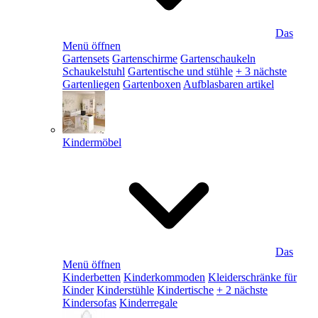
Das
Menü öffnen
Gartensets
Gartenschirme
Gartenschaukeln
Schaukelstuhl
Gartentische und stühle
+ 3 nächste
Gartenliegen
Gartenboxen
Aufblasbaren artikel
Kindermöbel
Das
Menü öffnen
Kinderbetten
Kinderkommoden
Kleiderschränke für
Kinder
Kinderstühle
Kindertische
+ 2 nächste
Kindersofas
Kinderregale