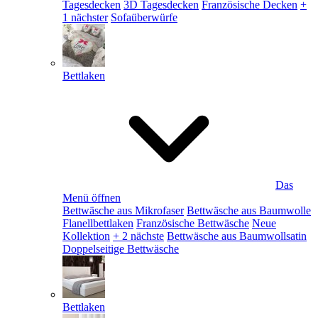
Tagesdecken
3D Tagesdecken
Französische Decken
+
1 nächster
Sofaüberwürfe
Bettlaken
Das
Menü öffnen
Bettwäsche aus Mikrofaser
Bettwäsche aus Baumwolle
Flanellbettlaken
Französische Bettwäsche
Neue
Kollektion
+ 2 nächste
Bettwäsche aus Baumwollsatin
Doppelseitige Bettwäsche
Bettlaken