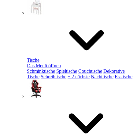
Tische
Das Menü öffnen
Schminktische
Spieltische
Couchtische
Dekorative
Tische
Schreibtische
+ 2 nächste
Nachttische
Esstische