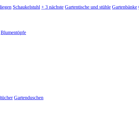
liegen
Schaukelstuhl
+ 3 nächste
Gartentische und stühle
Gartenbänke
Blumentöpfe
dtücher
Gartenduschen