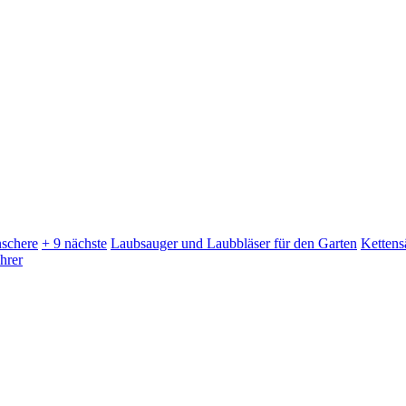
schere
+ 9 nächste
Laubsauger und Laubbläser für den Garten
Kettens
hrer