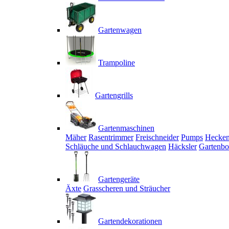
Gartenwagen
Trampoline
Gartengrills
Gartenmaschinen
Mäher
Rasentrimmer
Freischneider
Pumps
Hecken
Schläuche und Schlauchwagen
Häcksler
Gartenbo
Gartengeräte
Äxte
Grasscheren und Sträucher
Gartendekorationen