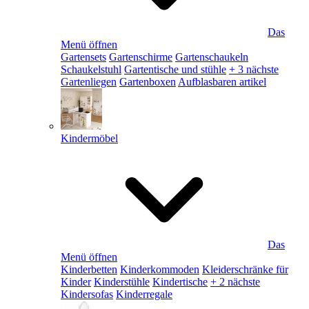
Das
Menü öffnen
Gartensets
Gartenschirme
Gartenschaukeln
Schaukelstuhl
Gartentische und stühle
+ 3 nächste
Gartenliegen
Gartenboxen
Aufblasbaren artikel
Kindermöbel
Das
Menü öffnen
Kinderbetten
Kinderkommoden
Kleiderschränke für
Kinder
Kinderstühle
Kindertische
+ 2 nächste
Kindersofas
Kinderregale