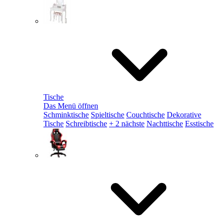
Tische
Das Menü öffnen
Schminktische
Spieltische
Couchtische
Dekorative
Tische
Schreibtische
+ 2 nächste
Nachttische
Esstische