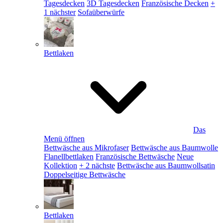
Tagesdecken
3D Tagesdecken
Französische Decken
+
1 nächster
Sofaüberwürfe
Bettlaken
Das
Menü öffnen
Bettwäsche aus Mikrofaser
Bettwäsche aus Baumwolle
Flanellbettlaken
Französische Bettwäsche
Neue
Kollektion
+ 2 nächste
Bettwäsche aus Baumwollsatin
Doppelseitige Bettwäsche
Bettlaken