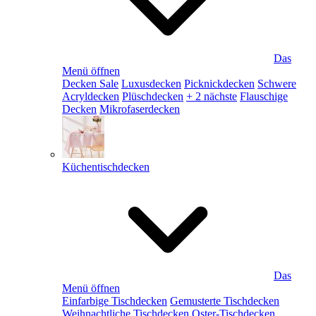
Das
Menü öffnen
Decken Sale
Luxusdecken
Picknickdecken
Schwere
Acryldecken
Plüschdecken
+ 2 nächste
Flauschige
Decken
Mikrofaserdecken
Küchentischdecken
Das
Menü öffnen
Einfarbige Tischdecken
Gemusterte Tischdecken
Weihnachtliche Tischdecken
Oster-Tischdecken