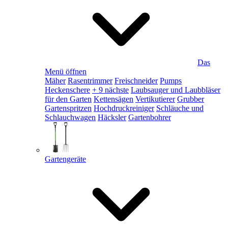
Das
Menü öffnen
Mäher
Rasentrimmer
Freischneider
Pumps
Heckenschere
+ 9 nächste
Laubsauger und Laubbläser
für den Garten
Kettensägen
Vertikutierer
Grubber
Gartenspritzen
Hochdruckreiniger
Schläuche und
Schlauchwagen
Häcksler
Gartenbohrer
Gartengeräte