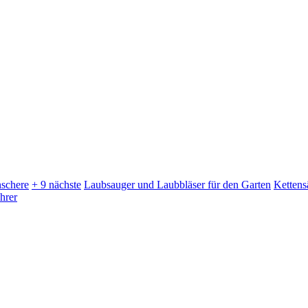
schere
+ 9 nächste
Laubsauger und Laubbläser für den Garten
Kettens
hrer