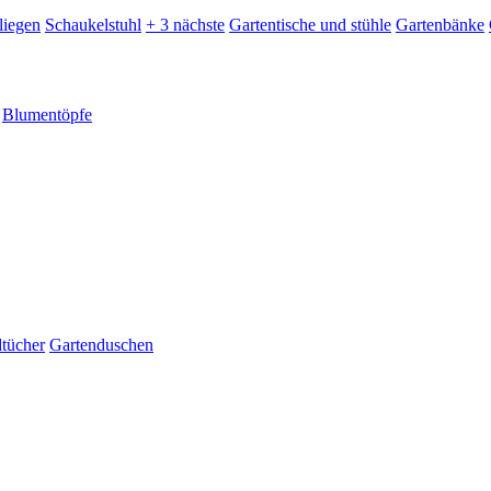
liegen
Schaukelstuhl
+ 3 nächste
Gartentische und stühle
Gartenbänke
Blumentöpfe
dtücher
Gartenduschen