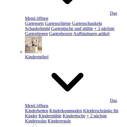
Das
Menü öffnen
Gartensets
Gartenschirme
Gartenschaukeln
Schaukelstuhl
Gartentische und stühle
+ 3 nächste
Gartenliegen
Gartenboxen
Aufblasbaren artikel
Kindermöbel
Das
Menü öffnen
Kinderbetten
Kinderkommoden
Kleiderschränke für
Kinder
Kinderstühle
Kindertische
+ 2 nächste
Kindersofas
Kinderregale