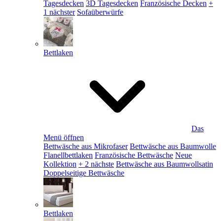
Tagesdecken
3D Tagesdecken
Französische Decken
+
1 nächster
Sofaüberwürfe
Bettlaken
Das
Menü öffnen
Bettwäsche aus Mikrofaser
Bettwäsche aus Baumwolle
Flanellbettlaken
Französische Bettwäsche
Neue
Kollektion
+ 2 nächste
Bettwäsche aus Baumwollsatin
Doppelseitige Bettwäsche
Bettlaken