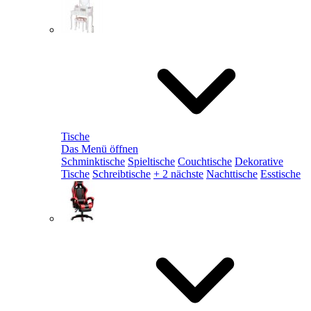
Tische
Das Menü öffnen
Schminktische
Spieltische
Couchtische
Dekorative
Tische
Schreibtische
+ 2 nächste
Nachttische
Esstische