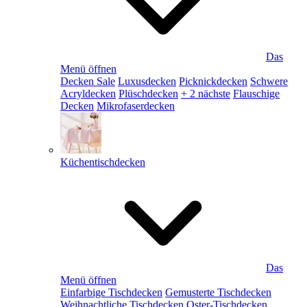
Das
Menü öffnen
Decken Sale
Luxusdecken
Picknickdecken
Schwere
Acryldecken
Plüschdecken
+ 2 nächste
Flauschige
Decken
Mikrofaserdecken
Küchentischdecken
Das
Menü öffnen
Einfarbige Tischdecken
Gemusterte Tischdecken
Weihnachtliche Tischdecken
Oster-Tischdecken