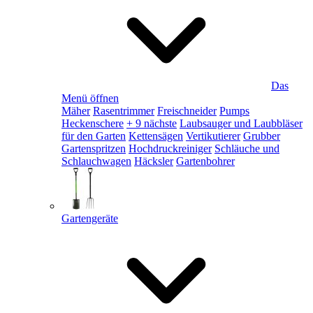
Das
Menü öffnen
Mäher
Rasentrimmer
Freischneider
Pumps
Heckenschere
+ 9 nächste
Laubsauger und Laubbläser
für den Garten
Kettensägen
Vertikutierer
Grubber
Gartenspritzen
Hochdruckreiniger
Schläuche und
Schlauchwagen
Häcksler
Gartenbohrer
Gartengeräte