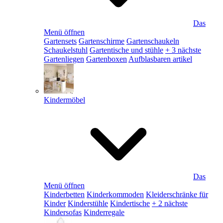
Das
Menü öffnen
Gartensets
Gartenschirme
Gartenschaukeln
Schaukelstuhl
Gartentische und stühle
+ 3 nächste
Gartenliegen
Gartenboxen
Aufblasbaren artikel
Kindermöbel
Das
Menü öffnen
Kinderbetten
Kinderkommoden
Kleiderschränke für
Kinder
Kinderstühle
Kindertische
+ 2 nächste
Kindersofas
Kinderregale