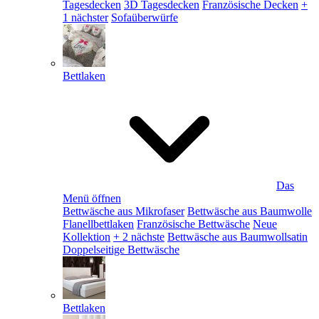
Tagesdecken
3D Tagesdecken
Französische Decken
+
1 nächster
Sofaüberwürfe
Bettlaken
Das
Menü öffnen
Bettwäsche aus Mikrofaser
Bettwäsche aus Baumwolle
Flanellbettlaken
Französische Bettwäsche
Neue
Kollektion
+ 2 nächste
Bettwäsche aus Baumwollsatin
Doppelseitige Bettwäsche
Bettlaken