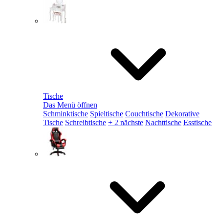
Tische
Das Menü öffnen
Schminktische
Spieltische
Couchtische
Dekorative
Tische
Schreibtische
+ 2 nächste
Nachttische
Esstische