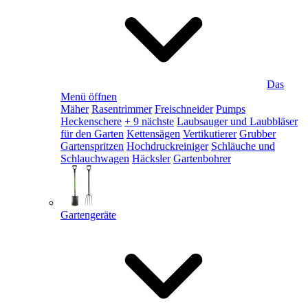
Das
Menü öffnen
Mäher
Rasentrimmer
Freischneider
Pumps
Heckenschere
+ 9 nächste
Laubsauger und Laubbläser
für den Garten
Kettensägen
Vertikutierer
Grubber
Gartenspritzen
Hochdruckreiniger
Schläuche und
Schlauchwagen
Häcksler
Gartenbohrer
Gartengeräte