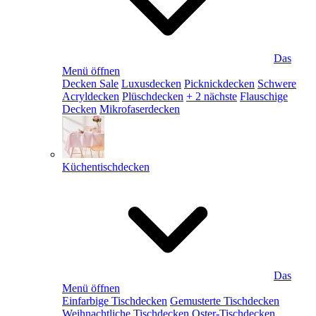
Das
Menü öffnen
Decken Sale
Luxusdecken
Picknickdecken
Schwere
Acryldecken
Plüschdecken
+ 2 nächste
Flauschige
Decken
Mikrofaserdecken
Küchentischdecken
Das
Menü öffnen
Einfarbige Tischdecken
Gemusterte Tischdecken
Weihnachtliche Tischdecken
Oster-Tischdecken