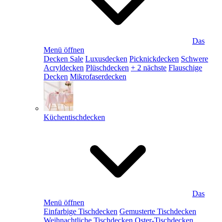
Das
Menü öffnen
Decken Sale
Luxusdecken
Picknickdecken
Schwere
Acryldecken
Plüschdecken
+ 2 nächste
Flauschige
Decken
Mikrofaserdecken
Küchentischdecken
Das
Menü öffnen
Einfarbige Tischdecken
Gemusterte Tischdecken
Weihnachtliche Tischdecken
Oster-Tischdecken