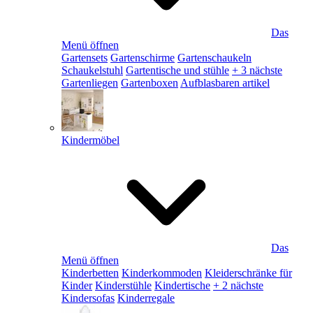
Das
Menü öffnen
Gartensets
Gartenschirme
Gartenschaukeln
Schaukelstuhl
Gartentische und stühle
+ 3 nächste
Gartenliegen
Gartenboxen
Aufblasbaren artikel
Kindermöbel
Das
Menü öffnen
Kinderbetten
Kinderkommoden
Kleiderschränke für
Kinder
Kinderstühle
Kindertische
+ 2 nächste
Kindersofas
Kinderregale