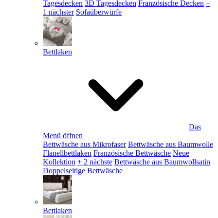
Tagesdecken
3D Tagesdecken
Französische Decken
+
1 nächster
Sofaüberwürfe
Bettlaken
Das
Menü öffnen
Bettwäsche aus Mikrofaser
Bettwäsche aus Baumwolle
Flanellbettlaken
Französische Bettwäsche
Neue
Kollektion
+ 2 nächste
Bettwäsche aus Baumwollsatin
Doppelseitige Bettwäsche
Bettlaken