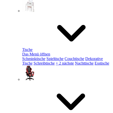
Tische
Das Menü öffnen
Schminktische
Spieltische
Couchtische
Dekorative
Tische
Schreibtische
+ 2 nächste
Nachttische
Esstische