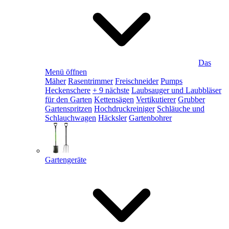
Das
Menü öffnen
Mäher
Rasentrimmer
Freischneider
Pumps
Heckenschere
+ 9 nächste
Laubsauger und Laubbläser
für den Garten
Kettensägen
Vertikutierer
Grubber
Gartenspritzen
Hochdruckreiniger
Schläuche und
Schlauchwagen
Häcksler
Gartenbohrer
Gartengeräte